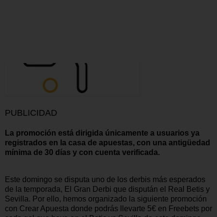
PUBLICIDAD
La promoción está dirigida únicamente a usuarios ya
registrados en la casa de apuestas, con una antigüedad
mínima de 30 días y con cuenta verificada.
Este domingo se disputa uno de los derbis más esperados
de la temporada, El Gran Derbi que dispután el Real Betis y
Sevilla. Por ello, hemos organizado la siguiente promoción
con Crear Apuesta donde podrás llevarte 5€ en Freebets por