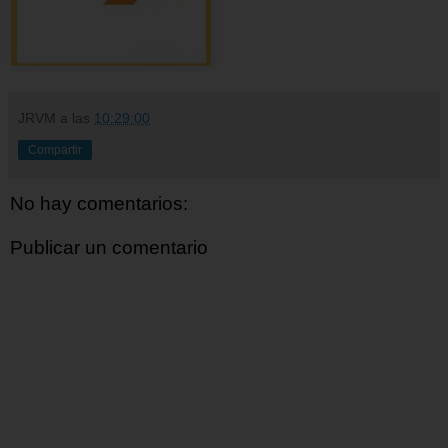
JRVM
a las
10:29:00
Compartir
No hay comentarios:
Publicar un comentario