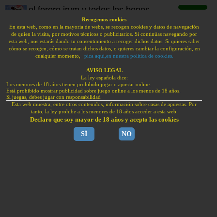
el forero jrvm y todos los bonos
de deportes
Recogemos cookies
En esta web, como en la mayoría de webs, se recogen cookies y datos de navegación
de quien la visita, por motivos técnicos o publicitarios. Si continúas navegando por
BONOS BIENVENIDA HAN VUELTO A ESPAÑA.
esta web, nos estarás dando tu consentimiento a recoger dichos datos. Si quieres saber
PUBLI | JUEGA CON RESPONSABILIDAD | +18
cómo se recogen, cómo se tratan dichos datos, o quieres cambiar la configuración, en
cualquier momento,
pica aquí,en nuestra política de cookies.
Bonos sin depósito
sportium: 200€
tonybet: 100€
AVISO LEGAL
La ley española dice:
freebet
Los menores de 18 años tienen prohibido jugar o apostar online.
Bonos de bienvenida
Está prohibido mostrar publicidad sobre juego online a los menos de 18 años.
KIROLBET: bono
888sport:
Si juegas, debes jugar con responsabilidad
Esta web muestra, entre otros contenidos, información sobre casas de apuestas. Por
100€
bono 100€
tanto, la ley prohibe a los menores de 18 años acceder a esta web.
Bonos julio 2026
Declaro que soy mayor de 18 años y acepto las cookies
Bonos julio 2026
SÍ
NO
jueves, 26 de febrero de 2026
F1 | MotoGP | SBK
kirolbet promo Betis vs Sevilla
1-3-2026
Concursos | Porras