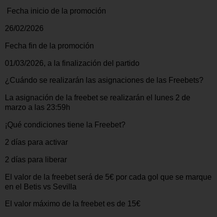
Fecha inicio de la promoción
26/02/2026
Fecha fin de la promoción
01/03/2026, a la finalización del partido
¿Cuándo se realizarán las asignaciones de las Freebets?
La asignación de la freebet se realizarán el lunes 2 de
marzo a las 23:59h​
¡Qué condiciones tiene la Freebet?
2 días para activar
2 días para liberar
El valor de la freebet será de 5€ por cada gol que se marque
en el Betis vs Sevilla
El valor máximo de la freebet es de 15€