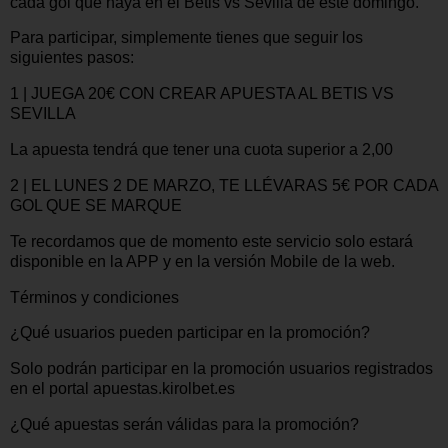
cada gol que haya en el Betis vs Sevilla de este domingo.
Para participar, simplemente tienes que seguir los
siguientes pasos:
1 | JUEGA 20€ CON CREAR APUESTA AL BETIS VS
SEVILLA
La apuesta tendrá que tener una cuota superior a 2,00
2 | EL LUNES 2 DE MARZO, TE LLÉVARAS 5€ POR CADA
GOL QUE SE MARQUE
Te recordamos que de momento este servicio solo estará
disponible en la APP y en la versión Mobile de la web.
Términos y condiciones
¿Qué usuarios pueden participar en la promoción?
Solo podrán participar en la promoción usuarios registrados
en el portal apuestas.kirolbet.es
¿Qué apuestas serán válidas para la promoción?