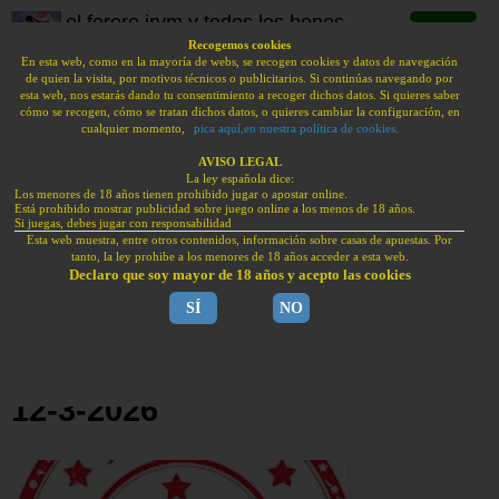
el forero jrvm y todos los bonos
de deportes
Recogemos cookies
En esta web, como en la mayoría de webs, se recogen cookies y datos de navegación
de quien la visita, por motivos técnicos o publicitarios. Si continúas navegando por
BONOS BIENVENIDA HAN VUELTO A ESPAÑA.
esta web, nos estarás dando tu consentimiento a recoger dichos datos. Si quieres saber
PUBLI | JUEGA CON RESPONSABILIDAD | +18
cómo se recogen, cómo se tratan dichos datos, o quieres cambiar la configuración, en
cualquier momento,
pica aquí,en nuestra política de cookies.
Bonos sin depósito
sportium: 200€
tonybet: 100€
AVISO LEGAL
La ley española dice:
freebet
Los menores de 18 años tienen prohibido jugar o apostar online.
Bonos de bienvenida
Está prohibido mostrar publicidad sobre juego online a los menos de 18 años.
KIROLBET: bono
888sport:
Si juegas, debes jugar con responsabilidad
Esta web muestra, entre otros contenidos, información sobre casas de apuestas. Por
100€
bono 100€
tanto, la ley prohibe a los menores de 18 años acceder a esta web.
Bonos julio 2026
Declaro que soy mayor de 18 años y acepto las cookies
Bonos julio 2026
SÍ
NO
miércoles, 11 de marzo de 2026
F1 | MotoGP | SBK
888sport promo apuesta gratis
12-3-2026
Concursos | Porras