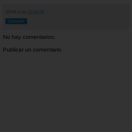
JRVM
a las
10:43:00
Compartir
No hay comentarios:
Publicar un comentario