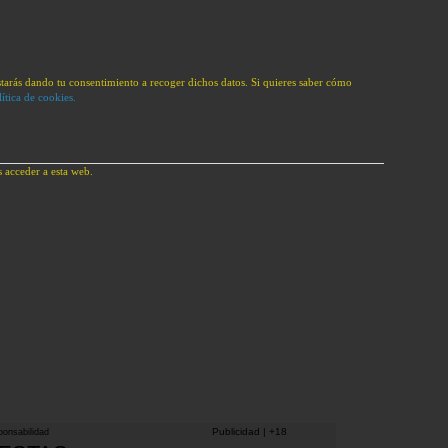
starás dando tu consentimiento a recoger dichos datos. Si quieres saber cómo
ítica de cookies.
s acceder a esta web.
BLOGS DE
APUESTAS
Publicidad | +18
ponsabilidad