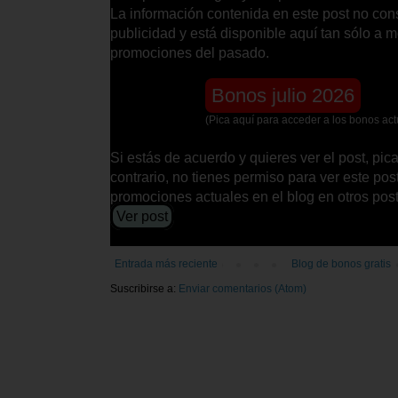
La información contenida en este post no cons
publicidad y está disponible aquí tan sólo a m
promociones del pasado.
Bonos julio 2026
(Pica aquí para acceder a los bonos act
Si estás de acuerdo y quieres ver el post, pic
contrario, no tienes permiso para ver este pos
promociones actuales en el blog en otros post
Ver post
Entrada más reciente
Blog de bonos gratis
Suscribirse a:
Enviar comentarios (Atom)