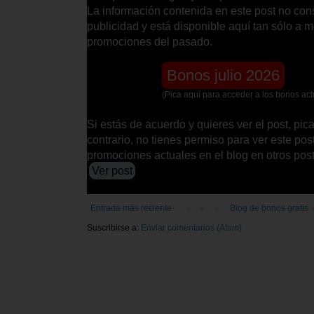
La información contenida en este post no cons
publicidad y está disponible aquí tan sólo a m
promociones del pasado.
Bonos julio 2026
(Pica aquí para acceder a los bonos act
Si estás de acuerdo y quieres ver el post, pic
contrario, no tienes permiso para ver este pos
promociones actuales en el blog en otros post
Ver post
Entrada más reciente
Blog de bonos gratis
Suscribirse a:
Enviar comentarios (Atom)