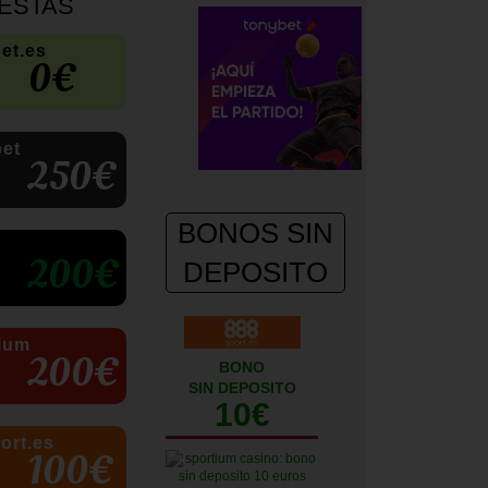
ESTAS
et.es
0€
et
250€
BONOS SIN
200€
DEPOSITO
ium
200€
BONO
SIN DEPOSITO
10€
ort.es
100€