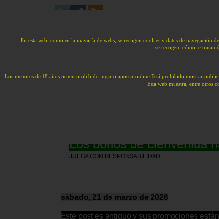
el forero jrvm y todo
En esta web, como en la mayoría de webs, se recogen cookies y datos de navegación de q
se recogen, cómo se tratan 
Los menores de 18 años tienen prohibido jugar o apostar online.
Está prohibido mostrar public
Esta web muestra, entre otros c
BONOS GRATIS
BONOS DE
SIN DEPÓSITO
BIENVENIDA
Los bonos de bienvenida h
JUEGA CON RESPONSABILIDAD
sábado, 21 de marzo de 2026
Este post es antiguo y sus promociones está