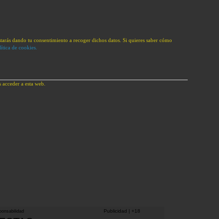
starás dando tu consentimiento a recoger dichos datos. Si quieres saber cómo
ítica de cookies.
s acceder a esta web.
BLOGS DE
APUESTAS
Publicidad | +18
ponsabilidad