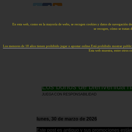
el forero jrvm y todo
En esta web, como en la mayoría de webs, se recogen cookies y datos de navegación de q
se recogen, cómo se tratan 
Los menores de 18 años tienen prohibido jugar o apostar online.
Está prohibido mostrar public
Esta web muestra, entre otros c
BONOS GRATIS
BONOS DE
SIN DEPÓSITO
BIENVENIDA
Los bonos de bienvenida h
JUEGA CON RESPONSABILIDAD
lunes, 30 de marzo de 2026
Este post es antiguo y sus promociones está