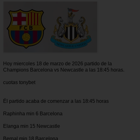
Hoy miercoles 18 de marzo de 2026 partido de la
Champions Barcelona vs Newcastle a las 18:45 horas.
cuotas tonybet
Él partido acaba de comenzar a las 18:45 horas
Raphinha min 6 Barcelona
Elanga min 15 Newcastle
Bernal min 18 Barcelona