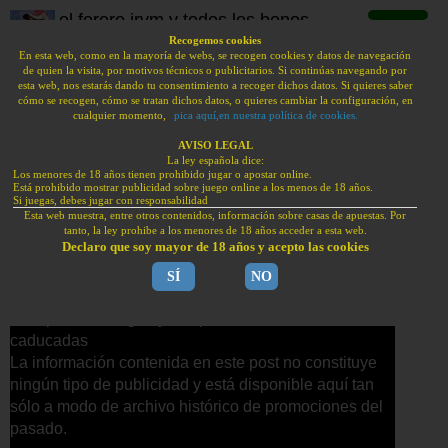
el forero jrvm y todos los bonos
de deportes
Recogemos cookies
En esta web, como en la mayoría de webs, se recogen cookies y datos de navegación
de quien la visita, por motivos técnicos o publicitarios. Si continúas navegando por
BONOS BIENVENIDA HAN VUELTO A ESPAÑA.
esta web, nos estarás dando tu consentimiento a recoger dichos datos. Si quieres saber
PUBLI | JUEGA CON RESPONSABILIDAD | +18
cómo se recogen, cómo se tratan dichos datos, o quieres cambiar la configuración, en
cualquier momento,
pica aquí,en nuestra política de cookies.
Bonos sin depósito
sportium: 200€
tonybet: 100€
AVISO LEGAL
La ley española dice:
freebet
Los menores de 18 años tienen prohibido jugar o apostar online.
Bonos de bienvenida
Está prohibido mostrar publicidad sobre juego online a los menos de 18 años.
KIROLBET: bono
888sport:
Si juegas, debes jugar con responsabilidad
Esta web muestra, entre otros contenidos, información sobre casas de apuestas. Por
100€
bono 100€
tanto, la ley prohibe a los menores de 18 años acceder a esta web.
Bonos julio 2026
Declaro que soy mayor de 18 años y acepto las cookies
Bonos julio 2026
SÍ
NO
lunes, 23 de marzo de 2026
F1 | MotoGP | SBK
Este post es antiguo y sus promociones están
caducadas
La información contenida en este post no constituye
Concursos | Porras
ningún tipo de publicidad y está disponible aquí tan
sólo a modo de archivo histórico de promociones del
pasado.