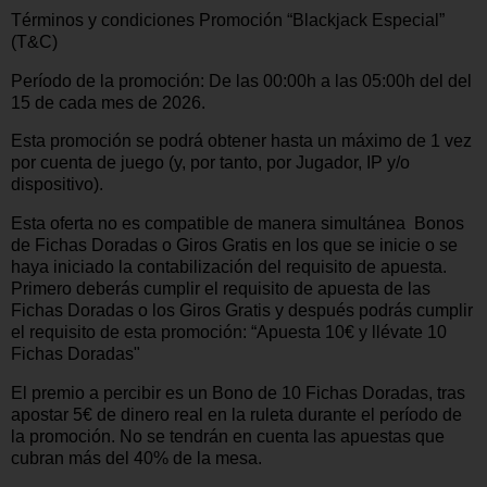
Términos y condiciones Promoción “Blackjack Especial”
(T&C)
Período de la promoción: De las 00:00h a las 05:00h del del
15 de cada mes de 2026.
Esta promoción se podrá obtener hasta un máximo de 1 vez
por cuenta de juego (y, por tanto, por Jugador, IP y/o
dispositivo).
Esta oferta no es compatible de manera simultánea Bonos
de Fichas Doradas o Giros Gratis en los que se inicie o se
haya iniciado la contabilización del requisito de apuesta.
Primero deberás cumplir el requisito de apuesta de las
Fichas Doradas o los Giros Gratis y después podrás cumplir
el requisito de esta promoción: “Apuesta 10€ y llévate 10
Fichas Doradas"
El premio a percibir es un Bono de 10 Fichas Doradas, tras
apostar 5€ de dinero real en la ruleta durante el período de
la promoción. No se tendrán en cuenta las apuestas que
cubran más del 40% de la mesa.