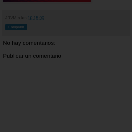
JRVM
a las
10:15:00
Compartir
No hay comentarios:
Publicar un comentario