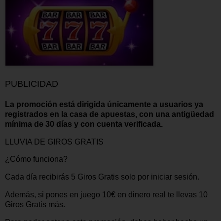
PUBLICIDAD
La promoción está dirigida únicamente a usuarios ya
registrados en la casa de apuestas, con una antigüedad
mínima de 30 días y con cuenta verificada.
LLUVIA DE GIROS GRATIS
¿Cómo funciona?
Cada día recibirás 5 Giros Gratis solo por iniciar sesión.
Además, si pones en juego 10€ en dinero real te llevas 10
Giros Gratis más.