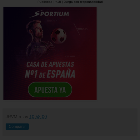
Publicidad | +18 | Juega con responsabilidad
JRVM
a las
10:58:00
Compartir