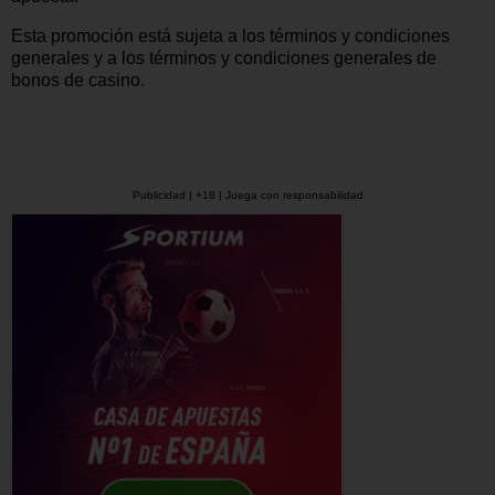
Esta promoción está sujeta a los términos y condiciones
generales y a los términos y condiciones generales de
bonos de casino.
Publicidad | +18 | Juega con responsabilidad