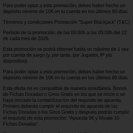
Para poder optar a esta promoción, debes haber hecho un
depósito minimo de 10€ en tu cuenta en los últimos 90 días.
Términos y condiciones Promoción “Super Blackjack” (T&C)
Período de la promoción: de las 00:00h a las 05:00h del 22
de cada mes de 2026.
Esta promoción se podrá obtener hasta un máximo de 1 vez
por cuenta de juego (y, por tanto, por Jugador, IP y/o
dispositivo).
Para poder optar a esta promoción, debes haber hecho un
depósito minimo de 10€ en tu cuenta en los últimos 90 días.
Esta oferta no es compatible de manera simultánea Bonos
de Fichas Doradas o Giros Gratis en los que se inicie o se
haya iniciado la contabilización del requisito de apuesta.
Primero deberás cumplir el requisito de apuesta de las
Fichas Doradas o los Giros Gratis y después podrás cumplir
el requisito de esta promoción: “Apuesta 5€ y llévate 10
Fichas Doradas"