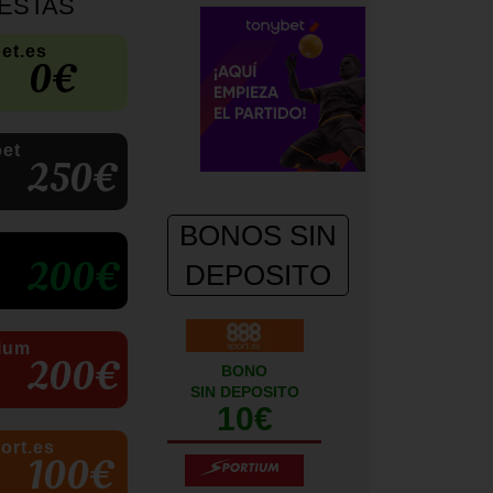
ESTAS
et.es
0€
et
250€
BONOS SIN
200€
DEPOSITO
ium
200€
BONO
SIN DEPOSITO
10€
ort.es
100€