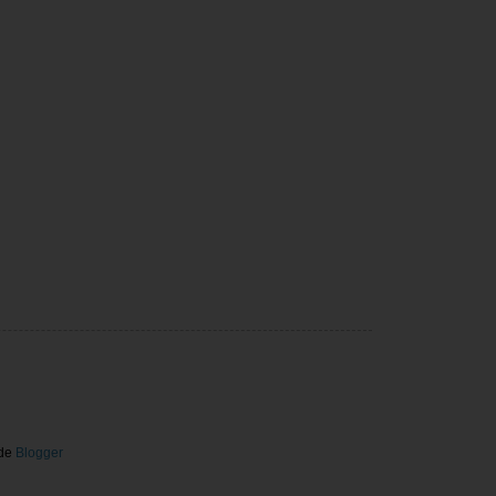
 de
Blogger