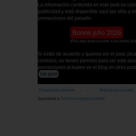
La información contenida en este post no cons
publicidad y está disponible aquí tan sólo a m
promociones del pasado.
Bonos julio 2026
(Pica aquí para acceder a los bonos act
Si estás de acuerdo y quieres ver el post, pic
contrario, no tienes permiso para ver este pos
promociones actuales en el blog en otros post
Ver post
Entrada más reciente
Blog de bonos gratis
Suscribirse a:
Enviar comentarios (Atom)