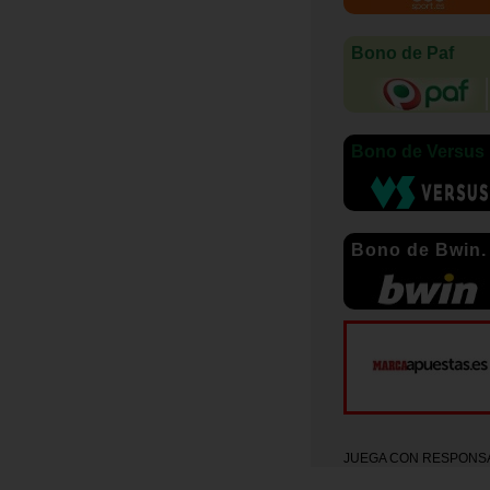
Bono de Paf
Bono de Versus
Bono de Bwin.
JUEGA CON RESPONSA