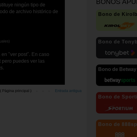
BONOS APU
tituye ningún tipo de
odo de archivo histórico de
Bono de Kirolb
uales)
Bono de Tonyb
a en "ver post". En caso
t pero puedes ver las
s.
Bono de Betway
( Página principal )
Entrada antigua
Bono de Sport
Bono de 888sp