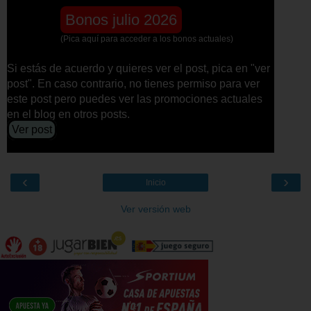
Bonos julio 2026
(Pica aquí para acceder a los bonos actuales)
Si estás de acuerdo y quieres ver el post, pica en "ver
post". En caso contrario, no tienes permiso para ver
este post pero puedes ver las promociones actuales
en el blog en otros posts.
Ver post
‹
›
Inicio
Ver versión web