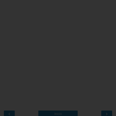
‹
›
Inicio