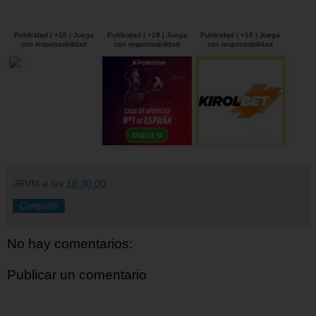
Publicidad | +18 | Juega
Publicidad | +18 | Juega
Publicidad | +18 | Juega
con responsabilidad
con responsabilidad
con responsabilidad
JRVM
a las
18:30:00
Compartir
No hay comentarios:
Publicar un comentario