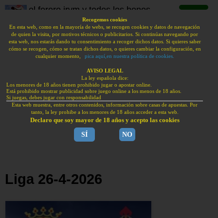
el forero jrvm y todos los bonos
de deportes
Recogemos cookies
En esta web, como en la mayoría de webs, se recogen cookies y datos de navegación
de quien la visita, por motivos técnicos o publicitarios. Si continúas navegando por
BONOS BIENVENIDA HAN VUELTO A ESPAÑA.
esta web, nos estarás dando tu consentimiento a recoger dichos datos. Si quieres saber
PUBLI | JUEGA CON RESPONSABILIDAD | +18
cómo se recogen, cómo se tratan dichos datos, o quieres cambiar la configuración, en
cualquier momento,
pica aquí,en nuestra política de cookies.
Bonos sin depósito
sportium: 200€
tonybet: 100€
AVISO LEGAL
La ley española dice:
freebet
Los menores de 18 años tienen prohibido jugar o apostar online.
Bonos de bienvenida
Está prohibido mostrar publicidad sobre juego online a los menos de 18 años.
KIROLBET: bono
888sport:
Si juegas, debes jugar con responsabilidad
Esta web muestra, entre otros contenidos, información sobre casas de apuestas. Por
100€
bono 100€
tanto, la ley prohibe a los menores de 18 años acceder a esta web.
Bonos julio 2026
Declaro que soy mayor de 18 años y acepto las cookies
Bonos julio 2026
SÍ
NO
domingo, 26 de abril de 2026
F1 | MotoGP | SBK
Resultado Villarreal vs Celta
Liga 26-4-2026
Concursos | Porras