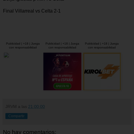
Final Villarreal vs Celta 2-1
Publicidad | +18 | Juega
Publicidad | +18 | Juega
Publicidad | +18 | Juega
con responsabilidad
con responsabilidad
con responsabilidad
JRVM
a las
21:00:00
Compartir
No hay comentarios: