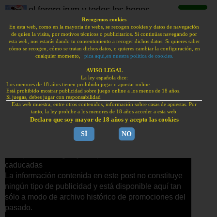
el forero jrvm y todos los bonos
de deportes
Recogemos cookies
En esta web, como en la mayoría de webs, se recogen cookies y datos de navegación
de quien la visita, por motivos técnicos o publicitarios. Si continúas navegando por
BONOS BIENVENIDA HAN VUELTO A ESPAÑA.
esta web, nos estarás dando tu consentimiento a recoger dichos datos. Si quieres saber
PUBLI | JUEGA CON RESPONSABILIDAD | +18
cómo se recogen, cómo se tratan dichos datos, o quieres cambiar la configuración, en
cualquier momento,
pica aquí,en nuestra política de cookies.
Bonos sin depósito
sportium: 200€
tonybet: 100€
AVISO LEGAL
La ley española dice:
freebet
Los menores de 18 años tienen prohibido jugar o apostar online.
Bonos de bienvenida
Está prohibido mostrar publicidad sobre juego online a los menos de 18 años.
KIROLBET: bono
888sport:
Si juegas, debes jugar con responsabilidad
Esta web muestra, entre otros contenidos, información sobre casas de apuestas. Por
100€
bono 100€
tanto, la ley prohibe a los menores de 18 años acceder a esta web.
Bonos julio 2026
Declaro que soy mayor de 18 años y acepto las cookies
Bonos julio 2026
SÍ
NO
martes, 21 de abril de 2026
F1 | MotoGP | SBK
Este post es antiguo y sus promociones están
caducadas
La información contenida en este post no constituye
Concursos | Porras
ningún tipo de publicidad y está disponible aquí tan
sólo a modo de archivo histórico de promociones del
pasado.