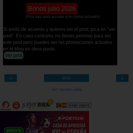
Bonos julio 2026
(Pica aquí para acceder a los bonos actuales)
Si estás de acuerdo y quieres ver el post, pica en "ver
post". En caso contrario, no tienes permiso para ver
este post pero puedes ver las promociones actuales
en el blog en otros posts.
Ver post
‹
›
Inicio
Ver versión web