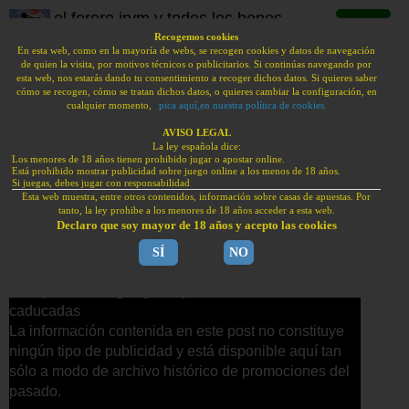
el forero jrvm y todos los bonos
de deportes
Recogemos cookies
En esta web, como en la mayoría de webs, se recogen cookies y datos de navegación
de quien la visita, por motivos técnicos o publicitarios. Si continúas navegando por
BONOS BIENVENIDA HAN VUELTO A ESPAÑA.
esta web, nos estarás dando tu consentimiento a recoger dichos datos. Si quieres saber
PUBLI | JUEGA CON RESPONSABILIDAD | +18
cómo se recogen, cómo se tratan dichos datos, o quieres cambiar la configuración, en
cualquier momento,
pica aquí,en nuestra política de cookies.
Bonos sin depósito
sportium: 200€
tonybet: 100€
AVISO LEGAL
La ley española dice:
freebet
Los menores de 18 años tienen prohibido jugar o apostar online.
Bonos de bienvenida
Está prohibido mostrar publicidad sobre juego online a los menos de 18 años.
KIROLBET: bono
888sport:
Si juegas, debes jugar con responsabilidad
Esta web muestra, entre otros contenidos, información sobre casas de apuestas. Por
100€
bono 100€
tanto, la ley prohibe a los menores de 18 años acceder a esta web.
Bonos julio 2026
Declaro que soy mayor de 18 años y acepto las cookies
Bonos julio 2026
SÍ
NO
miércoles, 22 de abril de 2026
F1 | MotoGP | SBK
Este post es antiguo y sus promociones están
caducadas
La información contenida en este post no constituye
Concursos | Porras
ningún tipo de publicidad y está disponible aquí tan
sólo a modo de archivo histórico de promociones del
pasado.