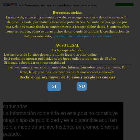
el forero jrvm y todos los bonos
de deportes
Recogemos cookies
En esta web, como en la mayoría de webs, se recogen cookies y datos de navegación
de quien la visita, por motivos técnicos o publicitarios. Si continúas navegando por
BONOS BIENVENIDA HAN VUELTO A ESPAÑA.
esta web, nos estarás dando tu consentimiento a recoger dichos datos. Si quieres saber
PUBLI | JUEGA CON RESPONSABILIDAD | +18
cómo se recogen, cómo se tratan dichos datos, o quieres cambiar la configuración, en
cualquier momento,
pica aquí,en nuestra política de cookies.
Bonos sin depósito
sportium: 200€
tonybet: 100€
AVISO LEGAL
La ley española dice:
freebet
Los menores de 18 años tienen prohibido jugar o apostar online.
Bonos de bienvenida
Está prohibido mostrar publicidad sobre juego online a los menos de 18 años.
KIROLBET: bono
888sport:
Si juegas, debes jugar con responsabilidad
Esta web muestra, entre otros contenidos, información sobre casas de apuestas. Por
100€
bono 100€
tanto, la ley prohibe a los menores de 18 años acceder a esta web.
Bonos julio 2026
Declaro que soy mayor de 18 años y acepto las cookies
Bonos julio 2026
SÍ
NO
lunes, 27 de abril de 2026
F1 | MotoGP | SBK
Este post es antiguo y sus promociones están
caducadas
La información contenida en este post no constituye
Concursos | Porras
ningún tipo de publicidad y está disponible aquí tan
sólo a modo de archivo histórico de promociones del
pasado.