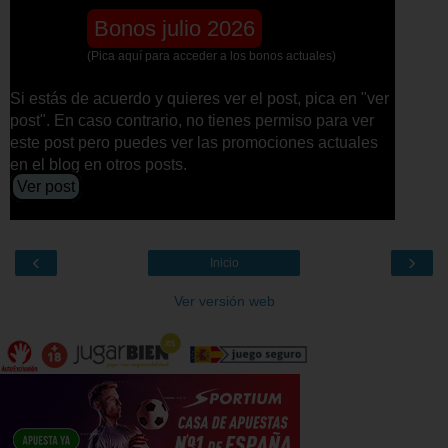
Bonos julio 2026
(Pica aquí para acceder a los bonos actuales)
Si estás de acuerdo y quieres ver el post, pica en "ver
post". En caso contrario, no tienes permiso para ver
este post pero puedes ver las promociones actuales
en el blog en otros posts.
Ver post
‹
›
Inicio
Ver versión web