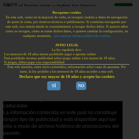
el forero jrvm y todos los bonos
de deportes
Recogemos cookies
En esta web, como en la mayoría de webs, se recogen cookies y datos de navegación
de quien la visita, por motivos técnicos o publicitarios. Si continúas navegando por
BONOS BIENVENIDA HAN VUELTO A ESPAÑA.
esta web, nos estarás dando tu consentimiento a recoger dichos datos. Si quieres saber
PUBLI | JUEGA CON RESPONSABILIDAD | +18
cómo se recogen, cómo se tratan dichos datos, o quieres cambiar la configuración, en
cualquier momento,
pica aquí,en nuestra política de cookies.
Bonos sin depósito
sportium: 200€
tonybet: 100€
AVISO LEGAL
La ley española dice:
freebet
Los menores de 18 años tienen prohibido jugar o apostar online.
Bonos de bienvenida
Está prohibido mostrar publicidad sobre juego online a los menos de 18 años.
KIROLBET: bono
888sport:
Si juegas, debes jugar con responsabilidad
Esta web muestra, entre otros contenidos, información sobre casas de apuestas. Por
100€
bono 100€
tanto, la ley prohibe a los menores de 18 años acceder a esta web.
Bonos julio 2026
Declaro que soy mayor de 18 años y acepto las cookies
Bonos julio 2026
SÍ
NO
sábado, 4 de abril de 2026
F1 | MotoGP | SBK
Este post es antiguo y sus promociones están
caducadas
La información contenida en este post no constituye
Concursos | Porras
ningún tipo de publicidad y está disponible aquí tan
sólo a modo de archivo histórico de promociones del
pasado.