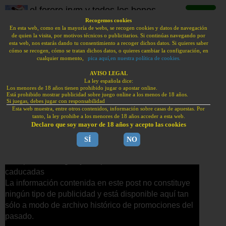
el forero jrvm y todos los bonos
de deportes
Recogemos cookies
En esta web, como en la mayoría de webs, se recogen cookies y datos de navegación
de quien la visita, por motivos técnicos o publicitarios. Si continúas navegando por
BONOS BIENVENIDA HAN VUELTO A ESPAÑA.
esta web, nos estarás dando tu consentimiento a recoger dichos datos. Si quieres saber
PUBLI | JUEGA CON RESPONSABILIDAD | +18
cómo se recogen, cómo se tratan dichos datos, o quieres cambiar la configuración, en
cualquier momento,
pica aquí,en nuestra política de cookies.
Bonos sin depósito
sportium: 200€
tonybet: 100€
AVISO LEGAL
La ley española dice:
freebet
Los menores de 18 años tienen prohibido jugar o apostar online.
Bonos de bienvenida
Está prohibido mostrar publicidad sobre juego online a los menos de 18 años.
KIROLBET: bono
888sport:
Si juegas, debes jugar con responsabilidad
Esta web muestra, entre otros contenidos, información sobre casas de apuestas. Por
100€
bono 100€
tanto, la ley prohibe a los menores de 18 años acceder a esta web.
Bonos julio 2026
Declaro que soy mayor de 18 años y acepto las cookies
Bonos julio 2026
SÍ
NO
miércoles, 8 de abril de 2026
F1 | MotoGP | SBK
Este post es antiguo y sus promociones están
caducadas
La información contenida en este post no constituye
Concursos | Porras
ningún tipo de publicidad y está disponible aquí tan
sólo a modo de archivo histórico de promociones del
pasado.