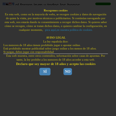
el forero jrvm y todos los bonos
de deportes
Recogemos cookies
En esta web, como en la mayoría de webs, se recogen cookies y datos de navegación
de quien la visita, por motivos técnicos o publicitarios. Si continúas navegando por
BONOS BIENVENIDA HAN VUELTO A ESPAÑA.
esta web, nos estarás dando tu consentimiento a recoger dichos datos. Si quieres saber
PUBLI | JUEGA CON RESPONSABILIDAD | +18
cómo se recogen, cómo se tratan dichos datos, o quieres cambiar la configuración, en
cualquier momento,
pica aquí,en nuestra política de cookies.
Bonos sin depósito
sportium: 200€
tonybet: 100€
AVISO LEGAL
La ley española dice:
freebet
Los menores de 18 años tienen prohibido jugar o apostar online.
Bonos de bienvenida
Está prohibido mostrar publicidad sobre juego online a los menos de 18 años.
KIROLBET: bono
888sport:
Si juegas, debes jugar con responsabilidad
Esta web muestra, entre otros contenidos, información sobre casas de apuestas. Por
100€
bono 100€
tanto, la ley prohibe a los menores de 18 años acceder a esta web.
Bonos julio 2026
Declaro que soy mayor de 18 años y acepto las cookies
Bonos julio 2026
SÍ
NO
lunes, 13 de abril de 2026
F1 | MotoGP | SBK
sportium promo Bayern vs
Real Madrid 15-4-2026
Concursos | Porras