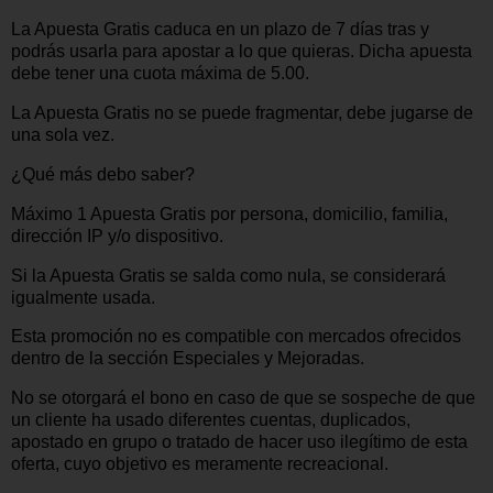
La Apuesta Gratis caduca en un plazo de 7 días tras y
podrás usarla para apostar a lo que quieras. Dicha apuesta
debe tener una cuota máxima de 5.00.
La Apuesta Gratis no se puede fragmentar, debe jugarse de
una sola vez.
¿Qué más debo saber?
Máximo 1 Apuesta Gratis por persona, domicilio, familia,
dirección IP y/o dispositivo.
Si la Apuesta Gratis se salda como nula, se considerará
igualmente usada.
Esta promoción no es compatible con mercados ofrecidos
dentro de la sección Especiales y Mejoradas.
No se otorgará el bono en caso de que se sospeche de que
un cliente ha usado diferentes cuentas, duplicados,
apostado en grupo o tratado de hacer uso ilegítimo de esta
oferta, cuyo objetivo es meramente recreacional.