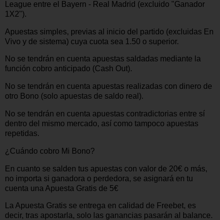
League entre el Bayern - Real Madrid (excluido "Ganador
1X2").
Apuestas simples, previas al inicio del partido (excluidas En
Vivo y de sistema) cuya cuota sea 1.50 o superior.
No se tendrán en cuenta apuestas saldadas mediante la
función cobro anticipado (Cash Out).
No se tendrán en cuenta apuestas realizadas con dinero de
otro Bono (solo apuestas de saldo real).
No se tendrán en cuenta apuestas contradictorias entre sí
dentro del mismo mercado, así como tampoco apuestas
repetidas.
¿Cuándo cobro Mi Bono?
En cuanto se salden tus apuestas con valor de 20€ o más,
no importa si ganadora o perdedora, se asignará en tu
cuenta una Apuesta Gratis de 5€
La Apuesta Gratis se entrega en calidad de Freebet, es
decir, tras apostarla, solo las ganancias pasarán al balance.