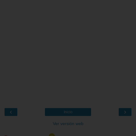
‹
›
Inicio
Ver versión web