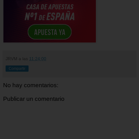
JRVM
a las
11:24:00
Compartir
No hay comentarios:
Publicar un comentario