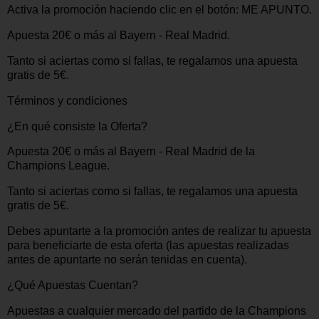
Activa la promoción haciendo clic en el botón: ME APUNTO.
Apuesta 20€ o más al Bayern - Real Madrid.
Tanto si aciertas como si fallas, te regalamos una apuesta
gratis de 5€.
Términos y condiciones
¿En qué consiste la Oferta?
Apuesta 20€ o más al Bayern - Real Madrid de la
Champions League.
Tanto si aciertas como si fallas, te regalamos una apuesta
gratis de 5€.
Debes apuntarte a la promoción antes de realizar tu apuesta
para beneficiarte de esta oferta (las apuestas realizadas
antes de apuntarte no serán tenidas en cuenta).
¿Qué Apuestas Cuentan?
Apuestas a cualquier mercado del partido de la Champions