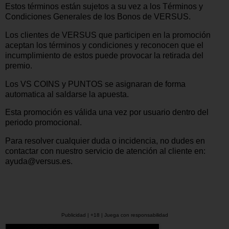
Estos términos están sujetos a su vez a los Términos y
Condiciones Generales de los Bonos de VERSUS.
Los clientes de VERSUS que participen en la promoción
aceptan los términos y condiciones y reconocen que el
incumplimiento de estos puede provocar la retirada del
premio.
Los VS COINS y PUNTOS se asignaran de forma
automatica al saldarse la apuesta.
Esta promoción es válida una vez por usuario dentro del
periodo promocional.
Para resolver cualquier duda o incidencia, no dudes en
contactar con nuestro servicio de atención al cliente en:
ayuda@versus.es.
Publicidad | +18 | Juega con responsabilidad