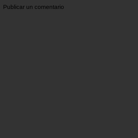
Publicar un comentario