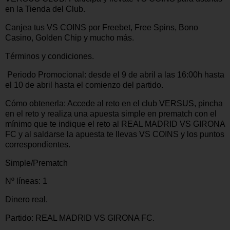
en la Tienda del Club.
Canjea tus VS COINS por Freebet, Free Spins, Bono
Casino, Golden Chip y mucho más.
Términos y condiciones.
Periodo Promocional: desde el 9 de abril a las 16:00h hasta
el 10 de abril hasta el comienzo del partido.
Cómo obtenerla: Accede al reto en el club VERSUS, pincha
en el reto y realiza una apuesta simple en prematch con el
mínimo que te indique el reto al REAL MADRID VS GIRONA
FC y al saldarse la apuesta te llevas VS COINS y los puntos
correspondientes.
Simple/Prematch
Nº líneas: 1
Dinero real.
Partido: REAL MADRID VS GIRONA FC.