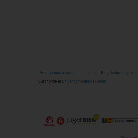
Entrada más reciente
Blog de bonos gratis
Suscribirse a:
Enviar comentarios (Atom)