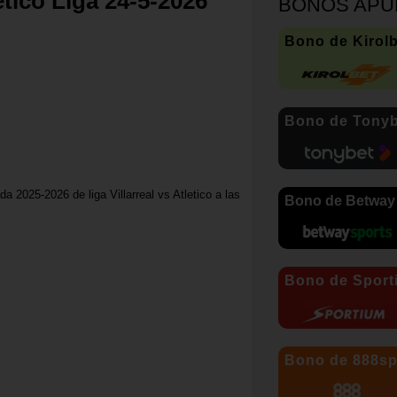
etico Liga 24-5-2026
BONOS APU
Bono de Kirolb
Bono de Tonyb
 2025-2026 de liga Villarreal vs Atletico a las
Bono de Betway
Bono de Sport
Bono de 888sp