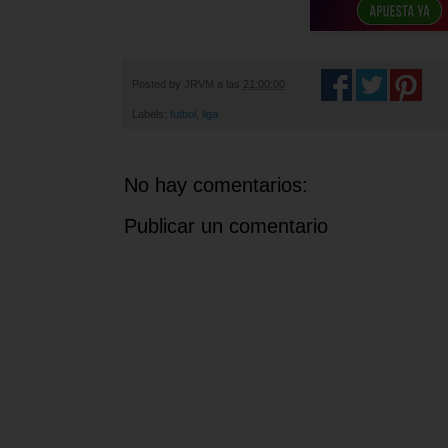
Posted by
JRVM
a las
21:00:00
Labels:
futbol
,
liga
No hay comentarios:
Publicar un comentario