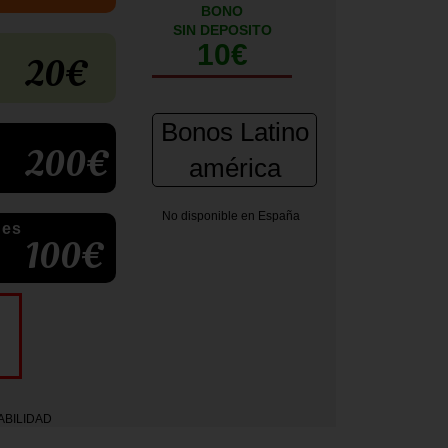
BONO
SIN DEPOSITO
10€
20€
Bonos Latino
200€
américa
No disponible en España
 es
100€
BILIDAD