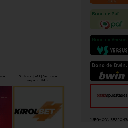
Bono de Paf
Bono de Versus
Bono de Bwin.
 con
Publicidad | +18 | Juega con
responsabilidad
JUEGA CON RESPONSA