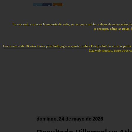
el forero jrvm y todo
En esta web, como en la mayoría de webs, se recogen cookies y datos de navegación de q
se recogen, cómo se tratan 
Los menores de 18 años tienen prohibido jugar o apostar online.
Está prohibido mostrar public
Esta web muestra, entre otros c
BONOS GRATIS
BONOS DE
SIN DEPÓSITO
BIENVENIDA
Los bonos de bienvenida h
JUEGA CON RESPONSABILIDAD
domingo, 24 de mayo de 2026