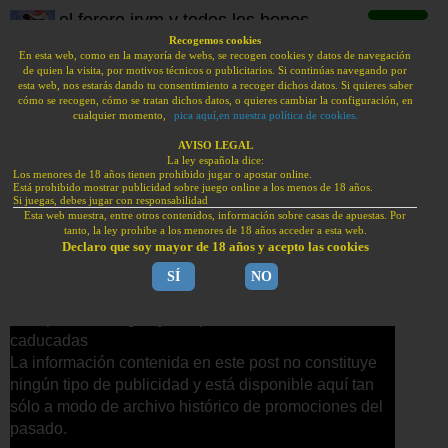
el forero jrvm y todos los bonos
de deportes
Recogemos cookies
En esta web, como en la mayoría de webs, se recogen cookies y datos de navegación
de quien la visita, por motivos técnicos o publicitarios. Si continúas navegando por
BONOS BIENVENIDA HAN VUELTO A ESPAÑA.
esta web, nos estarás dando tu consentimiento a recoger dichos datos. Si quieres saber
PUBLI | JUEGA CON RESPONSABILIDAD | +18
cómo se recogen, cómo se tratan dichos datos, o quieres cambiar la configuración, en
cualquier momento,
pica aquí,en nuestra política de cookies.
Bonos sin depósito
sportium: 200€
tonybet: 100€
AVISO LEGAL
La ley española dice:
freebet
Los menores de 18 años tienen prohibido jugar o apostar online.
Bonos de bienvenida
Está prohibido mostrar publicidad sobre juego online a los menos de 18 años.
KIROLBET: bono
888sport:
Si juegas, debes jugar con responsabilidad
Esta web muestra, entre otros contenidos, información sobre casas de apuestas. Por
100€
bono 100€
tanto, la ley prohibe a los menores de 18 años acceder a esta web.
Bonos julio 2026
Declaro que soy mayor de 18 años y acepto las cookies
Bonos julio 2026
SÍ
NO
domingo, 31 de mayo de 2026
F1 | MotoGP | SBK
Este post es antiguo y sus promociones están
caducadas
La información contenida en este post no constituye
Concursos | Porras
ningún tipo de publicidad y está disponible aquí tan
sólo a modo de archivo histórico de promociones del
pasado.