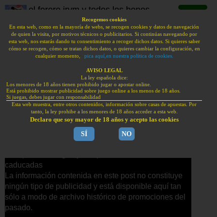
el forero jrvm y todos los bonos
de deportes
Recogemos cookies
En esta web, como en la mayoría de webs, se recogen cookies y datos de navegación
de quien la visita, por motivos técnicos o publicitarios. Si continúas navegando por
BONOS BIENVENIDA HAN VUELTO A ESPAÑA.
esta web, nos estarás dando tu consentimiento a recoger dichos datos. Si quieres saber
PUBLI | JUEGA CON RESPONSABILIDAD | +18
cómo se recogen, cómo se tratan dichos datos, o quieres cambiar la configuración, en
cualquier momento,
pica aquí,en nuestra política de cookies.
Bonos sin depósito
sportium: 200€
tonybet: 100€
AVISO LEGAL
La ley española dice:
freebet
Los menores de 18 años tienen prohibido jugar o apostar online.
Bonos de bienvenida
Está prohibido mostrar publicidad sobre juego online a los menos de 18 años.
KIROLBET: bono
888sport:
Si juegas, debes jugar con responsabilidad
Esta web muestra, entre otros contenidos, información sobre casas de apuestas. Por
100€
bono 100€
tanto, la ley prohibe a los menores de 18 años acceder a esta web.
Bonos julio 2026
Declaro que soy mayor de 18 años y acepto las cookies
Bonos julio 2026
SÍ
NO
jueves, 28 de mayo de 2026
F1 | MotoGP | SBK
Este post es antiguo y sus promociones están
caducadas
La información contenida en este post no constituye
Concursos | Porras
ningún tipo de publicidad y está disponible aquí tan
sólo a modo de archivo histórico de promociones del
pasado.