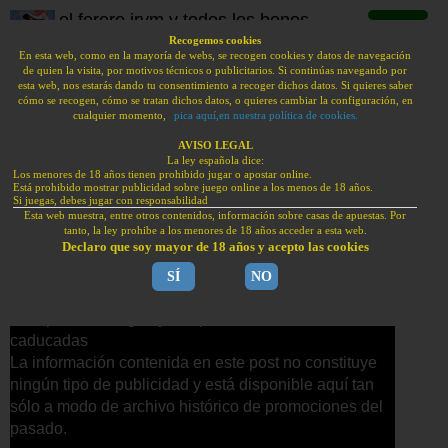
el forero jrvm y todos los bonos
de deportes
Recogemos cookies
En esta web, como en la mayoría de webs, se recogen cookies y datos de navegación
de quien la visita, por motivos técnicos o publicitarios. Si continúas navegando por
BONOS BIENVENIDA HAN VUELTO A ESPAÑA.
esta web, nos estarás dando tu consentimiento a recoger dichos datos. Si quieres saber
PUBLI | JUEGA CON RESPONSABILIDAD | +18
cómo se recogen, cómo se tratan dichos datos, o quieres cambiar la configuración, en
cualquier momento,
pica aquí,en nuestra política de cookies.
Bonos sin depósito
sportium: 200€
tonybet: 100€
AVISO LEGAL
La ley española dice:
freebet
Los menores de 18 años tienen prohibido jugar o apostar online.
Bonos de bienvenida
Está prohibido mostrar publicidad sobre juego online a los menos de 18 años.
KIROLBET: bono
888sport:
Si juegas, debes jugar con responsabilidad
Esta web muestra, entre otros contenidos, información sobre casas de apuestas. Por
100€
bono 100€
tanto, la ley prohibe a los menores de 18 años acceder a esta web.
Bonos julio 2026
Declaro que soy mayor de 18 años y acepto las cookies
Bonos julio 2026
SÍ
NO
jueves, 7 de mayo de 2026
F1 | MotoGP | SBK
Este post es antiguo y sus promociones están
caducadas
La información contenida en este post no constituye
Concursos | Porras
ningún tipo de publicidad y está disponible aquí tan
sólo a modo de archivo histórico de promociones del
pasado.