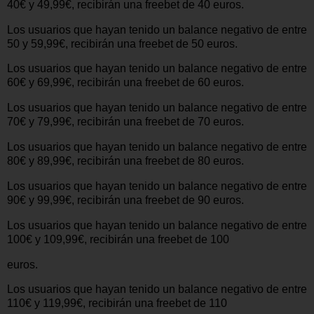
40€ y 49,99€, recibirán una freebet de 40 euros.
Los usuarios que hayan tenido un balance negativo de entre
50 y 59,99€, recibirán una freebet de 50 euros.
Los usuarios que hayan tenido un balance negativo de entre
60€ y 69,99€, recibirán una freebet de 60 euros.
Los usuarios que hayan tenido un balance negativo de entre
70€ y 79,99€, recibirán una freebet de 70 euros.
Los usuarios que hayan tenido un balance negativo de entre
80€ y 89,99€, recibirán una freebet de 80 euros.
Los usuarios que hayan tenido un balance negativo de entre
90€ y 99,99€, recibirán una freebet de 90 euros.
Los usuarios que hayan tenido un balance negativo de entre
100€ y 109,99€, recibirán una freebet de 100
euros.
Los usuarios que hayan tenido un balance negativo de entre
110€ y 119,99€, recibirán una freebet de 110