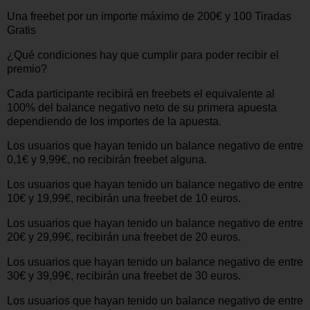
Una freebet por un importe máximo de 200€ y 100 Tiradas
Gratis
¿Qué condiciones hay que cumplir para poder recibir el
premio?
Cada participante recibirá en freebets el equivalente al
100% del balance negativo neto de su primera apuesta
dependiendo de los importes de la apuesta.
Los usuarios que hayan tenido un balance negativo de entre
0,1€ y 9,99€, no recibirán freebet alguna.
Los usuarios que hayan tenido un balance negativo de entre
10€ y 19,99€, recibirán una freebet de 10 euros.
Los usuarios que hayan tenido un balance negativo de entre
20€ y 29,99€, recibirán una freebet de 20 euros.
Los usuarios que hayan tenido un balance negativo de entre
30€ y 39,99€, recibirán una freebet de 30 euros.
Los usuarios que hayan tenido un balance negativo de entre