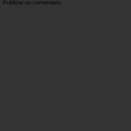
Publicar un comentario