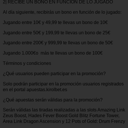
2| RECIBE UN BONO EN FUNCIÓN DE LO JUGADO
Al día siguiente, recibirás un bono en función de lo jugado:
Jugando entre 10€ y 49,99 te llevas un bono de 10€
Jugando entre 50€ y 199,99 te llevas un bono de 25€
Jugando entre 200€ y 999,99 te llevas un bono de 50€
Jugando 1.000€o más te llevas un bono de 100€
Términos y condiciones
¿Qué usuarios pueden participar en la promoción?
Solo podrán participar en la promoción usuarios registrados
en el portal apuestas.kirolbet.es
¿Qué apuestas serán válidas para la promoción?
Serán válidas las tiradas realizadas a las slots Amazing Link
Zeus Boost, Hades Fever Boost Gold Blitz Fortune Tower,
Area Link Dragon Ascension y 12 Pots of Gold: Drum Frenzy