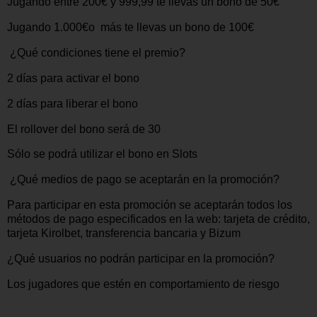
Jugando entre 200€ y 999,99 te llevas un bono de 50€
Jugando 1.000€o más te llevas un bono de 100€
¿Qué condiciones tiene el premio?
2 días para activar el bono
2 días para liberar el bono
El rollover del bono será de 30
Sólo se podrá utilizar el bono en Slots
¿Qué medios de pago se aceptarán en la promoción?
Para participar en esta promoción se aceptarán todos los
métodos de pago especificados en la web: tarjeta de crédito,
tarjeta Kirolbet, transferencia bancaria y Bizum
¿Qué usuarios no podrán participar en la promoción?
Los jugadores que estén en comportamiento de riesgo