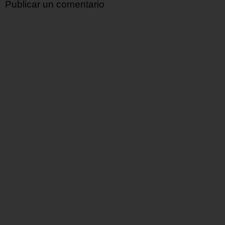
Publicar un comentario