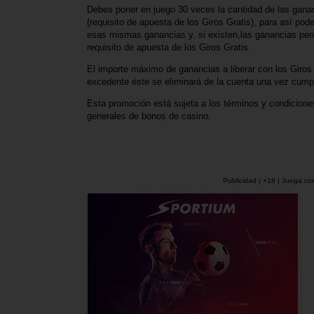
Debes poner en juego 30 veces la cantidad de las gana
(requisito de apuesta de los Giros Gratis), para así poder
esas mismas ganancias y, si existen,las ganancias pe
requisito de apuesta de los Giros Gratis.
El importe máximo de ganancias a liberar con los Giros
excedente éste se eliminará de la cuenta una vez cumpli
Esta promoción está sujeta a los términos y condicione
generales de bonos de casino.
Publicidad | +18 | Juega co