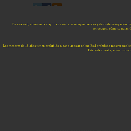
el forero jrvm y todo
En esta web, como en la mayoría de webs, se recogen cookies y datos de navegación de q
se recogen, cómo se tratan 
Los menores de 18 años tienen prohibido jugar o apostar online.
Está prohibido mostrar public
Esta web muestra, entre otros c
BONOS GRATIS
BONOS DE
SIN DEPÓSITO
BIENVENIDA
Los bonos de bienvenida h
JUEGA CON RESPONSABILIDAD
martes, 26 de mayo de 2026