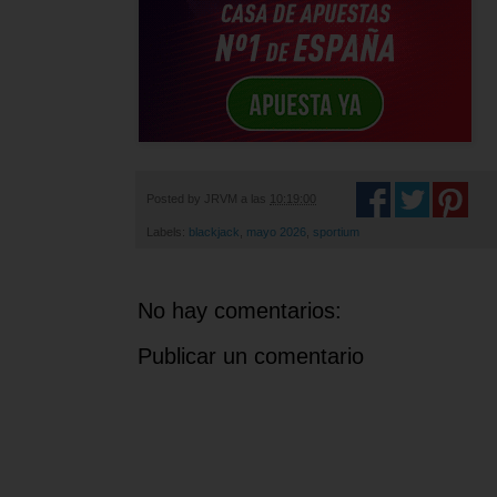
Posted by
JRVM
a las
10:19:00
Labels:
blackjack
,
mayo 2026
,
sportium
No hay comentarios:
Publicar un comentario