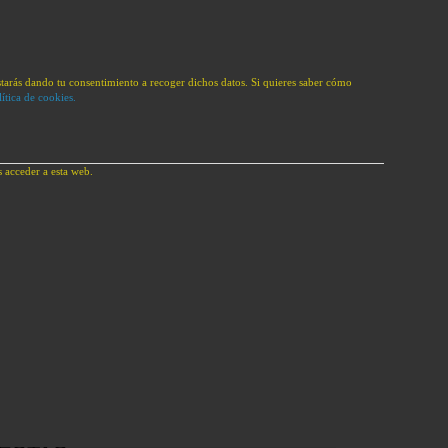
starás dando tu consentimiento a recoger dichos datos. Si quieres saber cómo
ítica de cookies.
s acceder a esta web.
BLOGS DE
APUESTAS
Publicidad | +18
ponsabilidad