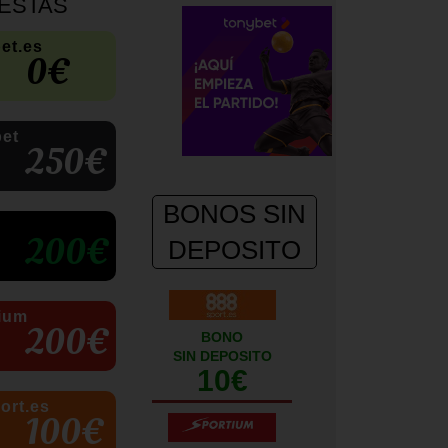
ESTAS
et.es
0€
et
250€
BONOS SIN
200€
DEPOSITO
ium
200€
BONO
SIN DEPOSITO
10€
ort.es
100€