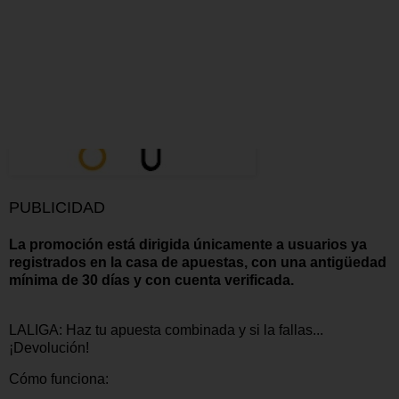
PUBLICIDAD
La promoción está dirigida únicamente a usuarios ya
registrados en la casa de apuestas, con una antigüedad
mínima de 30 días y con cuenta verificada.
LALIGA: Haz tu apuesta combinada y si la fallas...
¡Devolución!
Cómo funciona: