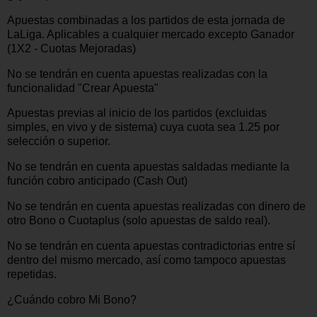
Apuestas combinadas a los partidos de esta jornada de
LaLiga. Aplicables a cualquier mercado excepto Ganador
(1X2 - Cuotas Mejoradas)
No se tendrán en cuenta apuestas realizadas con la
funcionalidad "Crear Apuesta"
Apuestas previas al inicio de los partidos (excluidas
simples, en vivo y de sistema) cuya cuota sea 1.25 por
selección o superior.
No se tendrán en cuenta apuestas saldadas mediante la
función cobro anticipado (Cash Out)
No se tendrán en cuenta apuestas realizadas con dinero de
otro Bono o Cuotaplus (solo apuestas de saldo real).
No se tendrán en cuenta apuestas contradictorias entre sí
dentro del mismo mercado, así como tampoco apuestas
repetidas.
¿Cuándo cobro Mi Bono?