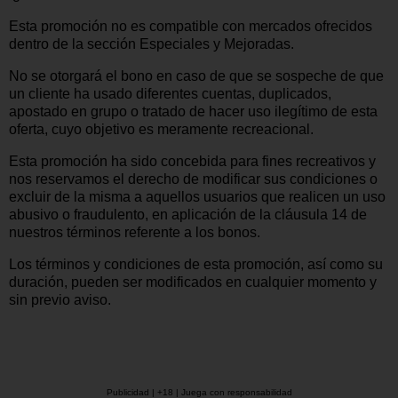
Esta promoción no es compatible con mercados ofrecidos
dentro de la sección Especiales y Mejoradas.
No se otorgará el bono en caso de que se sospeche de que
un cliente ha usado diferentes cuentas, duplicados,
apostado en grupo o tratado de hacer uso ilegítimo de esta
oferta, cuyo objetivo es meramente recreacional.
Esta promoción ha sido concebida para fines recreativos y
nos reservamos el derecho de modificar sus condiciones o
excluir de la misma a aquellos usuarios que realicen un uso
abusivo o fraudulento, en aplicación de la cláusula 14 de
nuestros términos referente a los bonos.
Los términos y condiciones de esta promoción, así como su
duración, pueden ser modificados en cualquier momento y
sin previo aviso.
Publicidad | +18 | Juega con responsabilidad