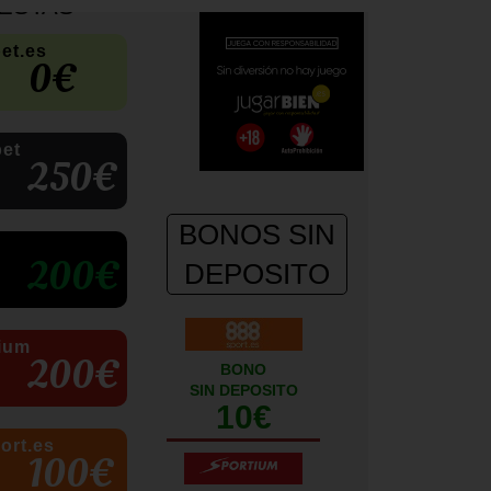
ESTAS
et.es
0€
et
250€
BONOS SIN
200€
DEPOSITO
ium
200€
BONO
SIN DEPOSITO
10€
ort.es
100€