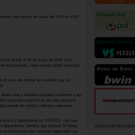
Bono de Paf
r obtienes una mejora de cuota del 10% en LIVE
Bono de Versus
activa desde el 29 de mayo de 2026 a las
e este periodo, cada usuario podrá participar
Bono de Bwin.
€ en caso de acertar el resultado que se
to.
dinero real y deberán utilizarse conforme a las
os requisitos específicos de cada producto
 del periodo de validez indicado caducarán
nta activa y depositante en VERSUS, con sus
vo depositante, tendrás que esperar 24 horas
JUEGA CON RESPONSA
s exclusiva para los usuarios registrados en