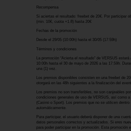
Recompensa
Si aciertas el resultado: freebet de 20€. Por participa
(min. 10€, cuota +1.8) hasta 20€
Fechas de la promoción
Desde el 29/05 (10:00h) hasta el 30/05 (17:59h)
Términos y condiciones
La promoción “Acierta el resultado” de VERSUS estará 
10:00h hasta el 30 de mayo de 2026 a las 17:59h. Durant
una (1) vez.
Los premios disponibles consisten en una freebet de 20
otorgará en las 48h siguientes a la finalización del even
Los premios no son transferibles, no son canjeables por 
condiciones generales de uso de VERSUS, así como a l
(Casino o Sport). Los premios que no se utilicen dentro
automáticamente.
Para participar, el usuario deberá disponer de una cue
datos personales correctos y actualizados. Si eres nue
para poder participar en la promoción. Esta promoción e