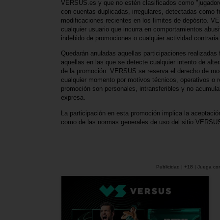
VERSUS.es y que no estén clasificados como "jugadores
con cuentas duplicadas, irregulares, detectadas como f
modificaciones recientes en los límites de depósito. V
cualquier usuario que incurra en comportamientos abus
indebido de promociones o cualquier actividad contraria
Quedarán anuladas aquellas participaciones realizadas 
aquellas en las que se detecte cualquier intento de alter
de la promoción. VERSUS se reserva el derecho de modi
cualquier momento por motivos técnicos, operativos o r
promoción son personales, intransferibles y no acumula
expresa.
La participación en esta promoción implica la aceptació
como de las normas generales de uso del sitio VERSU
Publicidad | +18 | Juega co