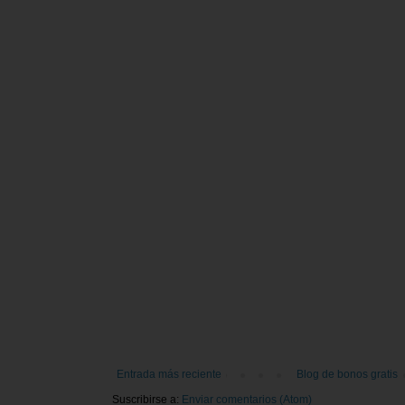
Entrada más reciente
Blog de bonos gratis
Suscribirse a:
Enviar comentarios (Atom)