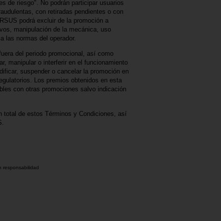
 de riesgo". No podrán participar usuarios
raudulentas, con retiradas pendientes o con
ERSUS podrá excluir de la promoción a
ivos, manipulación de la mecánica, uso
 a las normas del operador.
fuera del periodo promocional, así como
ar, manipular o interferir en el funcionamiento
ficar, suspender o cancelar la promoción en
egulatorios. Los premios obtenidos en esta
bles con otras promociones salvo indicación
n total de estos Términos y Condiciones, así
S.
n responsabilidad