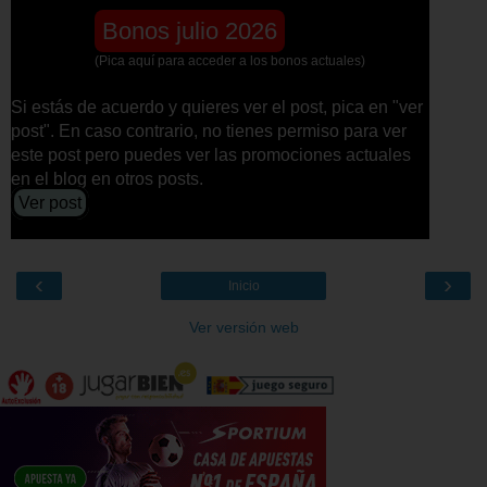
Bonos julio 2026
(Pica aquí para acceder a los bonos actuales)
Si estás de acuerdo y quieres ver el post, pica en "ver
post". En caso contrario, no tienes permiso para ver
este post pero puedes ver las promociones actuales
en el blog en otros posts.
Ver post
‹
›
Inicio
Ver versión web