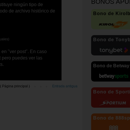
BONOS APU
tituye ningún tipo de
odo de archivo histórico de
Bono de Kirolb
uales)
Bono de Tonyb
a en "ver post". En caso
t pero puedes ver las
s.
Bono de Betway
( Página principal )
Entrada antigua
Bono de Sport
Bono de 888sp