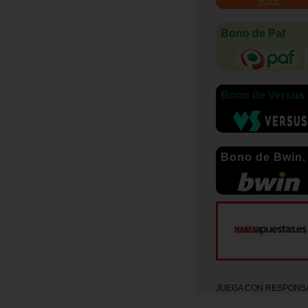
Bono de Paf
Bono de Versus
Bono de Bwin.
JUEGA CON RESPONSA