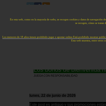
el forero jrvm y todo
En esta web, como en la mayoría de webs, se recogen cookies y datos de navegación de q
se recogen, cómo se tratan 
Los menores de 18 años tienen prohibido jugar o apostar online.
Está prohibido mostrar public
Esta web muestra, entre otros c
BONOS GRATIS
BONOS DE
SIN DEPÓSITO
BIENVENIDA
Los bonos de bienvenida h
JUEGA CON RESPONSABILIDAD
lunes, 22 de junio de 2026
Este post es antiguo y sus promociones está