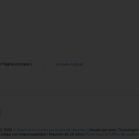
( Página principal )
Entrada antigua
 ©
2026
el forero jrvm y todos los bonos de deportes
| Ideado por jrvm | Tecnología
Juega con responsabilidad | Mayores de 18 años |
Aviso legal
|
Política de cookies