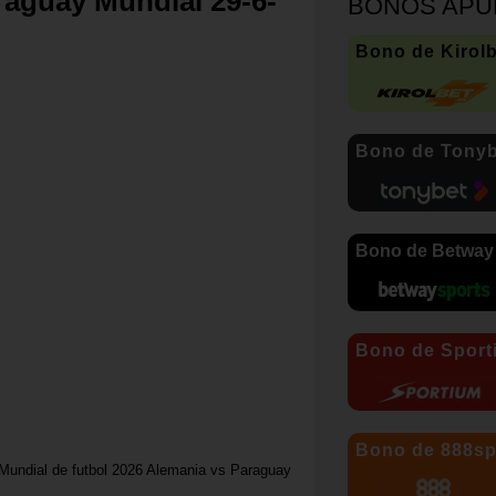
raguay Mundial 29-6-
BONOS APU
Bono de Kirolb
Bono de Tonyb
Bono de Betway
Bono de Sport
Bono de 888sp
l Mundial de futbol 2026 Alemania vs Paraguay