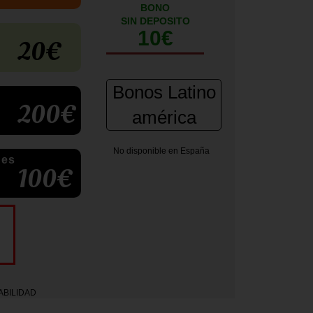
BONO
SIN DEPOSITO
10€
20€
Bonos Latino
200€
américa
No disponible en España
 es
100€
BILIDAD