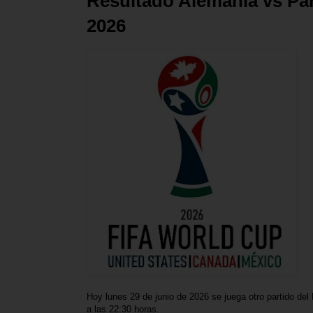
Resultado Alemania vs Pa
2026
Hoy lunes 29 de junio de 2026 se juega otro partido de
a las 22:30 horas.