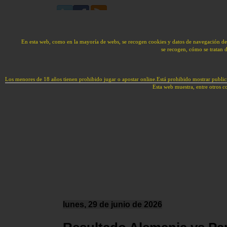
el forero jrvm y todo
En esta web, como en la mayoría de webs, se recogen cookies y datos de navegación de q
se recogen, cómo se tratan 
Los menores de 18 años tienen prohibido jugar o apostar online.
Está prohibido mostrar public
Esta web muestra, entre otros c
BONOS GRATIS
BONOS DE
SIN DEPÓSITO
BIENVENIDA
Los bonos de bienvenida h
JUEGA CON RESPONSABILIDAD
lunes, 29 de junio de 2026