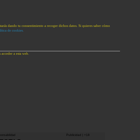
starás dando tu consentimiento a recoger dichos datos. Si quieres saber cómo
ítica de cookies.
s acceder a esta web.
BLOGS DE
APUESTAS
Publicidad | +18
ponsabilidad