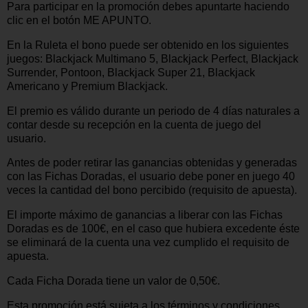
Para participar en la promoción debes apuntarte haciendo
clic en el botón ME APUNTO.
En la Ruleta el bono puede ser obtenido en los siguientes
juegos: Blackjack Multimano 5, Blackjack Perfect, Blackjack
Surrender, Pontoon, Blackjack Super 21, Blackjack
Americano y Premium Blackjack.
El premio es válido durante un periodo de 4 días naturales a
contar desde su recepción en la cuenta de juego del
usuario.
Antes de poder retirar las ganancias obtenidas y generadas
con las Fichas Doradas, el usuario debe poner en juego 40
veces la cantidad del bono percibido (requisito de apuesta).
El importe máximo de ganancias a liberar con las Fichas
Doradas es de 100€, en el caso que hubiera excedente éste
se eliminará de la cuenta una vez cumplido el requisito de
apuesta.
Cada Ficha Dorada tiene un valor de 0,50€.
Esta promoción está sujeta a los términos y condiciones