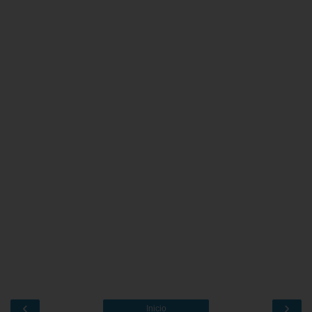
‹
›
Inicio