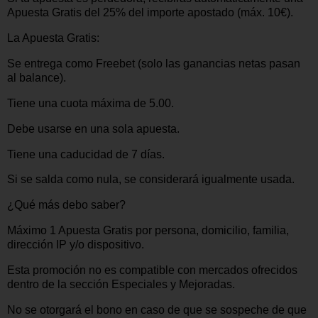
Apuesta Gratis del 25% del importe apostado (máx. 10€).
La Apuesta Gratis:
Se entrega como Freebet (solo las ganancias netas pasan
al balance).
Tiene una cuota máxima de 5.00.
Debe usarse en una sola apuesta.
Tiene una caducidad de 7 días.
Si se salda como nula, se considerará igualmente usada.
¿Qué más debo saber?
Máximo 1 Apuesta Gratis por persona, domicilio, familia,
dirección IP y/o dispositivo.
Esta promoción no es compatible con mercados ofrecidos
dentro de la sección Especiales y Mejoradas.
No se otorgará el bono en caso de que se sospeche de que