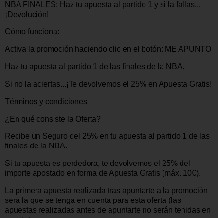
NBA FINALES: Haz tu apuesta al partido 1 y si la fallas...
¡Devolución!
Cómo funciona:
Activa la promoción haciendo clic en el botón: ME APUNTO
Haz tu apuesta al partido 1 de las finales de la NBA.
Si no la aciertas...¡Te devolvemos el 25% en Apuesta Gratis!
Términos y condiciones
¿En qué consiste la Oferta?
Recibe un Seguro del 25% en tu apuesta al partido 1 de las
finales de la NBA.
Si tu apuesta es perdedora, te devolvemos el 25% del
importe apostado en forma de Apuesta Gratis (máx. 10€).
La primera apuesta realizada tras apuntarte a la promoción
será la que se tenga en cuenta para esta oferta (las
apuestas realizadas antes de apuntarte no serán tenidas en