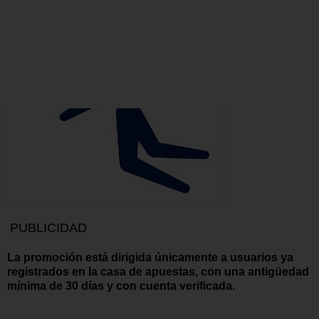
PUBLICIDAD
La promoción está dirigida únicamente a usuarios ya
registrados en la casa de apuestas, con una antigüedad
mínima de 30 días y con cuenta verificada.