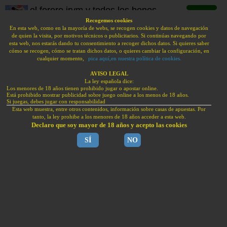
el forero jrvm y todos los bonos
de deportes
Recogemos cookies
En esta web, como en la mayoría de webs, se recogen cookies y datos de navegación
de quien la visita, por motivos técnicos o publicitarios. Si continúas navegando por
BONOS BIENVENIDA HAN VUELTO A ESPAÑA.
esta web, nos estarás dando tu consentimiento a recoger dichos datos. Si quieres saber
PUBLI | JUEGA CON RESPONSABILIDAD | +18
cómo se recogen, cómo se tratan dichos datos, o quieres cambiar la configuración, en
cualquier momento,
pica aquí,en nuestra política de cookies.
Bonos sin depósito
sportium: 200€
tonybet: 100€
AVISO LEGAL
La ley española dice:
freebet
Los menores de 18 años tienen prohibido jugar o apostar online.
Bonos de bienvenida
Está prohibido mostrar publicidad sobre juego online a los menos de 18 años.
KIROLBET: bono
888sport:
Si juegas, debes jugar con responsabilidad
Esta web muestra, entre otros contenidos, información sobre casas de apuestas. Por
100€
bono 100€
tanto, la ley prohibe a los menores de 18 años acceder a esta web.
Bonos julio 2026
Declaro que soy mayor de 18 años y acepto las cookies
Bonos julio 2026
SÍ
NO
martes, 2 de junio de 2026
F1 | MotoGP | SBK
sportium promo Nba Finales 1
4-6-2026
Concursos | Porras