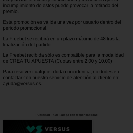
incumplimiento de estos puede provocar la retirada del
premio.
Esta promoción es válida una vez por usuario dentro del
periodo promocional.
La Freebet se recibirá en un plazo máximo de 48 tras la
finalización del partido.
La Freebet recibida sólo es compatible para la modalidad
de CREA TU APUESTA (Cuotas entre 2.00 y 10.00)
Para resolver cualquier duda o incidencia, no dudes en
contactar con nuestro servicio de atención al cliente en:
ayuda@versus.es.
Publicidad | +18 | Juega con responsabilidad