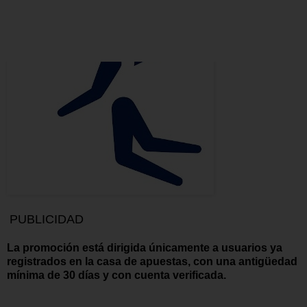
PUBLICIDAD
La promoción está dirigida únicamente a usuarios ya
registrados en la casa de apuestas, con una antigüedad
mínima de 30 días y con cuenta verificada.