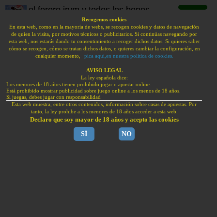
el forero jrvm y todos los bonos
de deportes
Recogemos cookies
En esta web, como en la mayoría de webs, se recogen cookies y datos de navegación
de quien la visita, por motivos técnicos o publicitarios. Si continúas navegando por
BONOS BIENVENIDA HAN VUELTO A ESPAÑA.
esta web, nos estarás dando tu consentimiento a recoger dichos datos. Si quieres saber
PUBLI | JUEGA CON RESPONSABILIDAD | +18
cómo se recogen, cómo se tratan dichos datos, o quieres cambiar la configuración, en
cualquier momento,
pica aquí,en nuestra política de cookies.
Bonos sin depósito
sportium: 200€
tonybet: 100€
AVISO LEGAL
La ley española dice:
freebet
Los menores de 18 años tienen prohibido jugar o apostar online.
Bonos de bienvenida
Está prohibido mostrar publicidad sobre juego online a los menos de 18 años.
KIROLBET: bono
888sport:
Si juegas, debes jugar con responsabilidad
Esta web muestra, entre otros contenidos, información sobre casas de apuestas. Por
100€
bono 100€
tanto, la ley prohibe a los menores de 18 años acceder a esta web.
Bonos julio 2026
Declaro que soy mayor de 18 años y acepto las cookies
Bonos julio 2026
SÍ
NO
lunes, 8 de junio de 2026
F1 | MotoGP | SBK
versus promo finales NBA
2026
Concursos | Porras