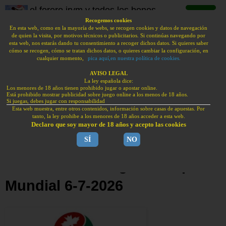
el forero jrvm y todos los bonos
de deportes
Recogemos cookies
En esta web, como en la mayoría de webs, se recogen cookies y datos de navegación
de quien la visita, por motivos técnicos o publicitarios. Si continúas navegando por
BONOS BIENVENIDA HAN VUELTO A ESPAÑA.
esta web, nos estarás dando tu consentimiento a recoger dichos datos. Si quieres saber
PUBLI | JUEGA CON RESPONSABILIDAD | +18
cómo se recogen, cómo se tratan dichos datos, o quieres cambiar la configuración, en
cualquier momento,
pica aquí,en nuestra política de cookies.
Bonos sin depósito
sportium: 200€
tonybet: 100€
AVISO LEGAL
La ley española dice:
freebet
Los menores de 18 años tienen prohibido jugar o apostar online.
Bonos de bienvenida
Está prohibido mostrar publicidad sobre juego online a los menos de 18 años.
KIROLBET: bono
888sport:
Si juegas, debes jugar con responsabilidad
Esta web muestra, entre otros contenidos, información sobre casas de apuestas. Por
100€
bono 100€
tanto, la ley prohibe a los menores de 18 años acceder a esta web.
Bonos julio 2026
Declaro que soy mayor de 18 años y acepto las cookies
Bonos julio 2026
SÍ
NO
lunes, 6 de julio de 2026
F1 | MotoGP | SBK
Resultado Portugal vs España
Mundial 6-7-2026
Concursos | Porras