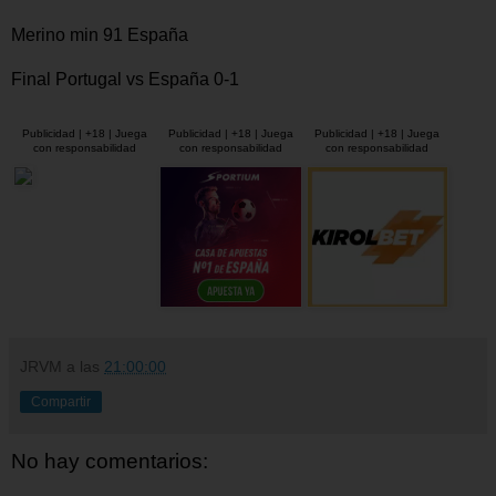
Merino min 91 España
Final Portugal vs España 0-1
Publicidad | +18 | Juega
Publicidad | +18 | Juega
Publicidad | +18 | Juega
con responsabilidad
con responsabilidad
con responsabilidad
JRVM
a las
21:00:00
Compartir
No hay comentarios: