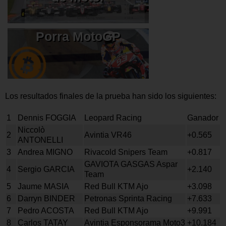
Porra MotoGP
Los resultados finales de la prueba han sido los siguientes:
1
Dennis FOGGIA
Leopard Racing
Ganador
Niccolò
2
Avintia VR46
+0.565
ANTONELLI
3
Andrea MIGNO
Rivacold Snipers Team
+0.817
GAVIOTA GASGAS Aspar
4
Sergio GARCIA
+2.140
Team
5
Jaume MASIA
Red Bull KTM Ajo
+3.098
6
Darryn BINDER
Petronas Sprinta Racing
+7.633
7
Pedro ACOSTA
Red Bull KTM Ajo
+9.991
8
Carlos TATAY
Avintia Esponsorama Moto3
+10.184