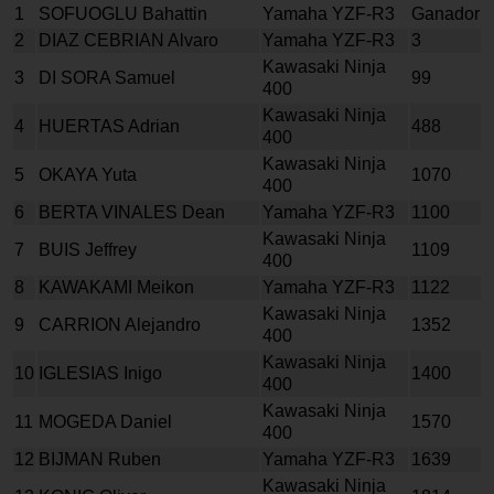
1
SOFUOGLU Bahattin
Yamaha YZF-R3
Ganador
2
DIAZ CEBRIAN Alvaro
Yamaha YZF-R3
3
Kawasaki Ninja
3
DI SORA Samuel
99
400
Kawasaki Ninja
4
HUERTAS Adrian
488
400
Kawasaki Ninja
5
OKAYA Yuta
1070
400
6
BERTA VINALES Dean
Yamaha YZF-R3
1100
Kawasaki Ninja
7
BUIS Jeffrey
1109
400
8
KAWAKAMI Meikon
Yamaha YZF-R3
1122
Kawasaki Ninja
9
CARRION Alejandro
1352
400
Kawasaki Ninja
10
IGLESIAS Inigo
1400
400
Kawasaki Ninja
11
MOGEDA Daniel
1570
400
12
BIJMAN Ruben
Yamaha YZF-R3
1639
Kawasaki Ninja