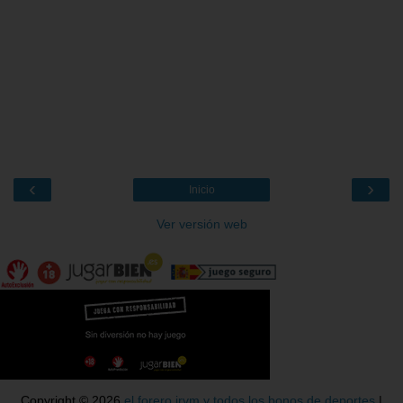
‹
›
Inicio
Ver versión web
Copyright ©
2026
el forero jrvm y todos los bonos de deportes
|