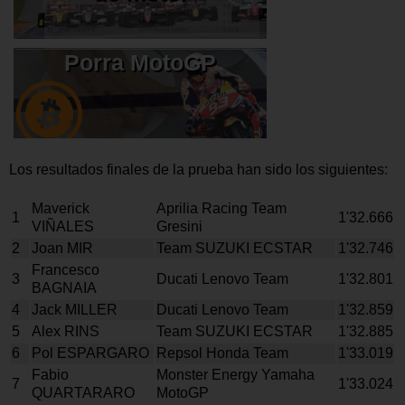
Porra MotoGP
Los resultados finales de la prueba han sido los siguientes:
Maverick
Aprilia Racing Team
1
1'32.666
VIÑALES
Gresini
2
Joan MIR
Team SUZUKI ECSTAR
1'32.746
Francesco
3
Ducati Lenovo Team
1'32.801
BAGNAIA
4
Jack MILLER
Ducati Lenovo Team
1'32.859
5
Alex RINS
Team SUZUKI ECSTAR
1'32.885
6
Pol ESPARGARO
Repsol Honda Team
1'33.019
Fabio
Monster Energy Yamaha
7
1'33.024
QUARTARARO
MotoGP