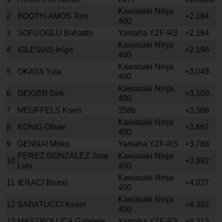
Kawasaki Ninja
2
BOOTH-AMOS Tom
+2.184
400
3
SOFUOGLU Bahattin
Yamaha YZF-R3
+2.184
Kawasaki Ninja
4
IGLESIAS Inigo
+2.196
400
Kawasaki Ninja
5
OKAYA Yuta
+3.049
400
Kawasaki Ninja
6
GEIGER Dirk
+3.100
400
7
MEUFFELS Koen
3586
+3.586
Kawasaki Ninja
8
KONIG Oliver
+3.667
400
9
GENNAI Mirko
Yamaha YZF-R3
+3.788
PEREZ GONZALEZ Jose
Kawasaki Ninja
10
+3.992
Luis
400
Kawasaki Ninja
11
IERACI Bruno
+4.037
400
Kawasaki Ninja
12
SABATUCCI Kevin
+4.302
400
13
MASTROLUCA Gabriele
Yamaha YZF-R3
+4.313