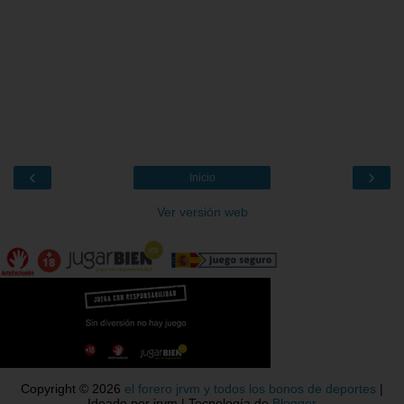
‹
›
Inicio
Ver versión web
Copyright ©
2026
el forero jrvm y todos los bonos de deportes
|
Ideado por jrvm | Tecnología de
Blogger