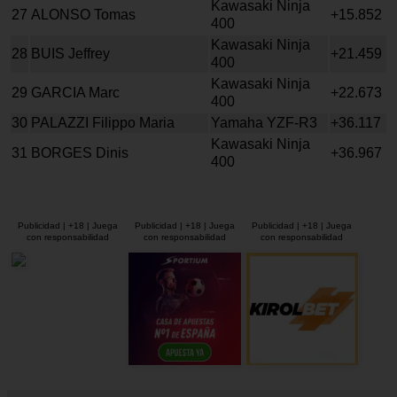
Kawasaki Ninja
27
ALONSO Tomas
+15.852
400
Kawasaki Ninja
28
BUIS Jeffrey
+21.459
400
Kawasaki Ninja
29
GARCIA Marc
+22.673
400
30
PALAZZI Filippo Maria
Yamaha YZF-R3
+36.117
Kawasaki Ninja
31
BORGES Dinis
+36.967
400
Publicidad | +18 | Juega
Publicidad | +18 | Juega
Publicidad | +18 | Juega
con responsabilidad
con responsabilidad
con responsabilidad