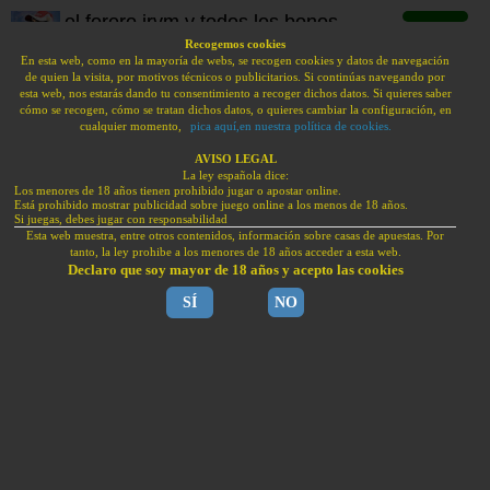
el forero jrvm y todos los bonos
de deportes
Recogemos cookies
En esta web, como en la mayoría de webs, se recogen cookies y datos de navegación
de quien la visita, por motivos técnicos o publicitarios. Si continúas navegando por
BONOS BIENVENIDA HAN VUELTO A ESPAÑA.
esta web, nos estarás dando tu consentimiento a recoger dichos datos. Si quieres saber
PUBLI | JUEGA CON RESPONSABILIDAD | +18
cómo se recogen, cómo se tratan dichos datos, o quieres cambiar la configuración, en
cualquier momento,
pica aquí,en nuestra política de cookies.
Bonos sin depósito
sportium: 200€
tonybet: 100€
AVISO LEGAL
La ley española dice:
freebet
Los menores de 18 años tienen prohibido jugar o apostar online.
Bonos de bienvenida
Está prohibido mostrar publicidad sobre juego online a los menos de 18 años.
KIROLBET: bono
888sport:
Si juegas, debes jugar con responsabilidad
Esta web muestra, entre otros contenidos, información sobre casas de apuestas. Por
100€
bono 100€
tanto, la ley prohibe a los menores de 18 años acceder a esta web.
Bonos julio 2026
Declaro que soy mayor de 18 años y acepto las cookies
Bonos julio 2026
SÍ
NO
domingo, 3 de octubre de 2021
F1 | MotoGP | SBK
Resultado WorldSSP300
segunda carrera GP Portugal
Concursos | Porras
Portimao 3-10-2021