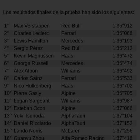
Los resultados finales de la prueba han sido los siguientes:
1°
Max Verstappen
Red Bull
1:35"912
2°
Charles Leclerc
Ferrari
1:36"068
3°
Lewis Hamilton
Mercedes
1:36"193
4°
Sergio Pérez
Red Bull
1:36"212
5°
Kevin Magnussen
Haas
1:36"472
6°
George Russell
Mercedes
1:36"474
7°
Alex Albon
Williams
1:36"492
8°
Carlos Sainz
Ferrari
1:36"533
9°
Nico Hülkenberg
Haas
1:36"702
10°
Pierre Gasly
Alpine
1:36"705
11°
Logan Sargeant
Williams
1:36"987
12°
Esteban Ocon
Alpine
1:37"066
13°
Yuki Tsunoda
AlphaTauri
1:37"104
14°
Daniel Ricciardo
AlphaTauri
1:37"152
15°
Lando Norris
McLaren
1:37"256
16°
Guanyu Zhou
Alfa Romeo Racing
1:37"418