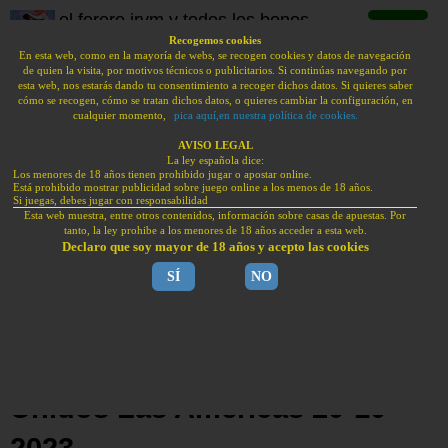
el forero jrvm y todos los bonos
de deportes
Recogemos cookies
En esta web, como en la mayoría de webs, se recogen cookies y datos de navegación
de quien la visita, por motivos técnicos o publicitarios. Si continúas navegando por
BONOS BIENVENIDA HAN VUELTO A ESPAÑA.
esta web, nos estarás dando tu consentimiento a recoger dichos datos. Si quieres saber
PUBLI | JUEGA CON RESPONSABILIDAD | +18
cómo se recogen, cómo se tratan dichos datos, o quieres cambiar la configuración, en
cualquier momento,
pica aquí,en nuestra política de cookies.
Bonos sin depósito
sportium: 200€
tonybet: 100€
AVISO LEGAL
La ley española dice:
freebet
Los menores de 18 años tienen prohibido jugar o apostar online.
Bonos de bienvenida
Está prohibido mostrar publicidad sobre juego online a los menos de 18 años.
KIROLBET: bono
888sport:
Si juegas, debes jugar con responsabilidad
Esta web muestra, entre otros contenidos, información sobre casas de apuestas. Por
100€
bono 100€
tanto, la ley prohibe a los menores de 18 años acceder a esta web.
Bonos julio 2026
Declaro que soy mayor de 18 años y acepto las cookies
Bonos julio 2026
SÍ
NO
viernes, 20 de octubre de 2023
F1 | MotoGP | SBK
Resultado F1: primeros
entrenos libres GP Estados
Concursos | Porras
Unidos Las Américas 20-10-