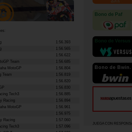
Bono de Paf
tes:
Bono de Versus
g
1:56.393
g
1:56.565
1:56.622
otoGP Team
1:56.685
Bono de Bwin.
maha MotoGP
1:56.804
g Team
1:56.819
1:56.820
oGP
1:56.830
cing Tech3
1:56.885
y Racing
1:56.894
maha MotoGP
1:56.961
1:56.975
y Racing
1:57.060
JUEGA CON RESPONSA
cing Tech3
1:57.096