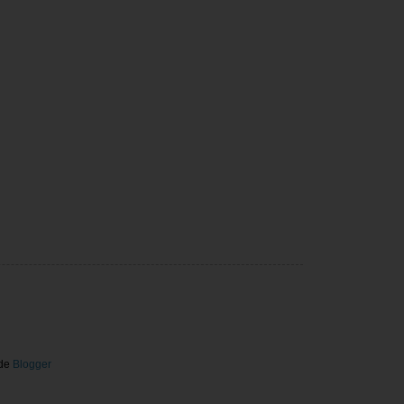
 de
Blogger