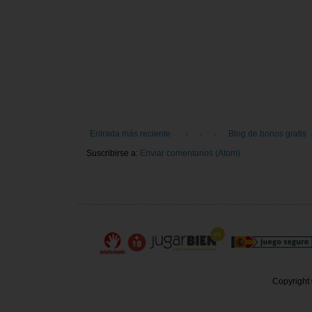
Entrada más reciente
Blog de bonos gratis
Suscribirse a:
Enviar comentarios (Atom)
Copyright