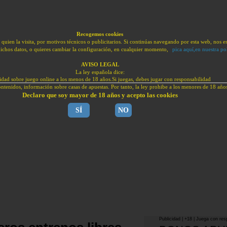
Recogemos cookies
s los bonos de deportes
uien la visita, por motivos técnicos o publicitarios. Si continúas navegando por esta web, nos e
dichos datos, o quieres cambiar la configuración, en cualquier momento,
pica aquí,en nuestra pol
AVISO LEGAL
La ley española dice:
idad sobre juego online a los menos de 18 años.
Si juegas, debes jugar con responsabilidad
F1
ontenidos, información sobre casas de apuestas. Por tanto, la ley prohibe a los menores de 18 año
CONCURSOS Y
MOTOGP
BONOS
Declaro que soy mayor de 18 años y acepto las cookies
PORRAS
SUPERBIKE
julio 2026
SÍ
NO
an vuelto a España.
Publicidad | +18 | Juega con res