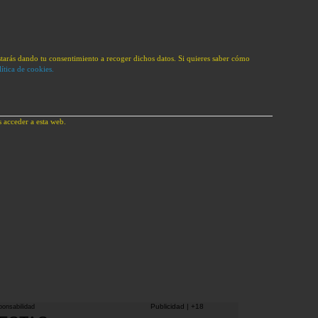
starás dando tu consentimiento a recoger dichos datos. Si quieres saber cómo
ítica de cookies.
s acceder a esta web.
BLOGS DE
APUESTAS
Publicidad | +18
ponsabilidad