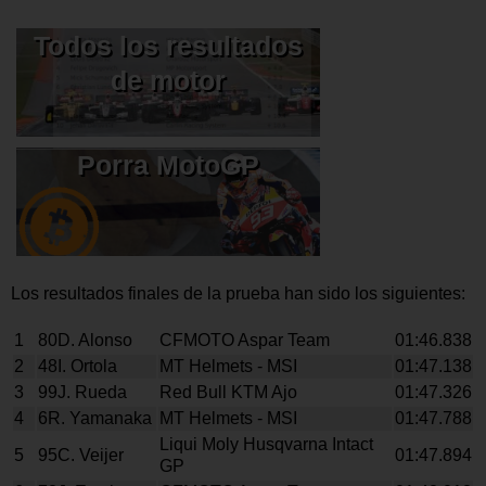
Todos los resultados
de motor
Porra MotoGP
Los resultados finales de la prueba han sido los siguientes:
1
80D. Alonso
CFMOTO Aspar Team
01:46.838
2
48I. Ortola
MT Helmets - MSI
01:47.138
3
99J. Rueda
Red Bull KTM Ajo
01:47.326
4
6R. Yamanaka
MT Helmets - MSI
01:47.788
Liqui Moly Husqvarna Intact
5
95C. Veijer
01:47.894
GP