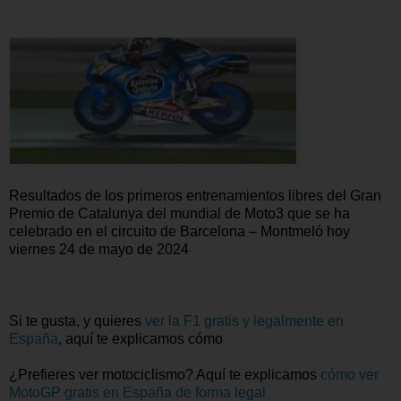
Resultados de los primeros entrenamientos libres del Gran
Premio de Catalunya del mundial de Moto3 que se ha
celebrado en el circuito de Barcelona – Montmeló hoy
viernes 24 de mayo de 2024
Si te gusta, y quieres
ver la F1 gratis y legalmente en
España
, aquí te explicamos cómo
¿Prefieres ver motociclismo? Aquí te explicamos
cómo ver
MotoGP gratis en España de forma legal