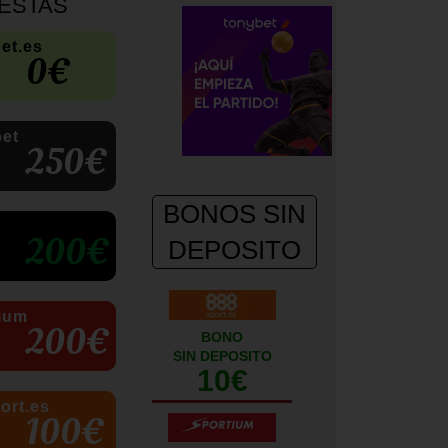
ESTAS
et.es
0€
et
250€
BONOS SIN
200€
DEPOSITO
ium
200€
BONO
SIN DEPOSITO
10€
ort.es
100€