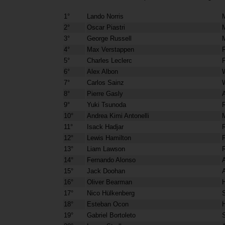
1°
Lando Norris
2°
Oscar Piastri
3°
George Russell
4°
Max Verstappen
5°
Charles Leclerc
F
6°
Alex Albon
7°
Carlos Sainz
8°
Pierre Gasly
A
9°
Yuki Tsunoda
10°
Andrea Kimi Antonelli
11°
Isack Hadjar
12°
Lewis Hamilton
F
13°
Liam Lawson
14°
Fernando Alonso
15°
Jack Doohan
A
16°
Oliver Bearman
17°
Nico Hülkenberg
18°
Esteban Ocon
19°
Gabriel Bortoleto