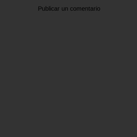
Publicar un comentario