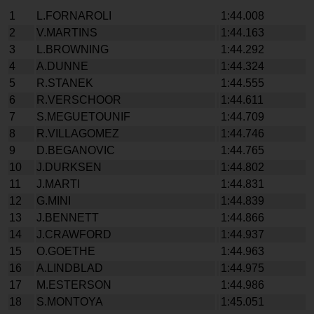
1
L.FORNAROLI
1:44.008
2
V.MARTINS
1:44.163
3
L.BROWNING
1:44.292
4
A.DUNNE
1:44.324
5
R.STANEK
1:44.555
6
R.VERSCHOOR
1:44.611
7
S.MEGUETOUNIF
1:44.709
8
R.VILLAGOMEZ
1:44.746
9
D.BEGANOVIC
1:44.765
10
J.DURKSEN
1:44.802
11
J.MARTI
1:44.831
12
G.MINI
1:44.839
13
J.BENNETT
1:44.866
14
J.CRAWFORD
1:44.937
15
O.GOETHE
1:44.963
16
A.LINDBLAD
1:44.975
17
M.ESTERSON
1:44.986
18
S.MONTOYA
1:45.051