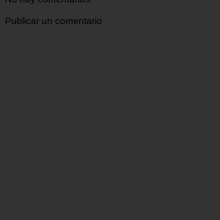
Publicar un comentario