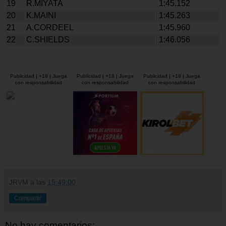
19
R.MIYATA
1:45.152
20
K.MAINI
1:45.263
21
A.CORDEEL
1:45.960
22
C.SHIELDS
1:46.056
Publicidad | +18 | Juega
Publicidad | +18 | Juega
Publicidad | +18 | Juega
con responsabilidad
con responsabilidad
con responsabilidad
JRVM
a las
15:49:00
Compartir
No hay comentarios: