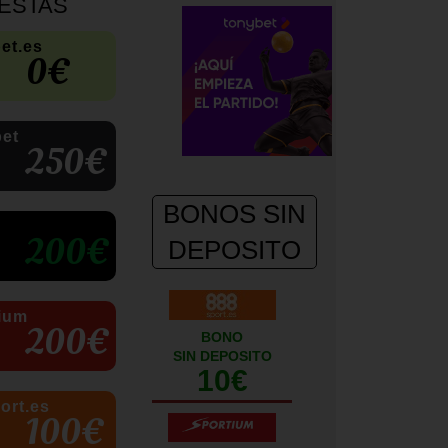
ESTAS
et.es
0€
et
250€
BONOS SIN
200€
DEPOSITO
ium
200€
BONO
SIN DEPOSITO
10€
ort.es
100€