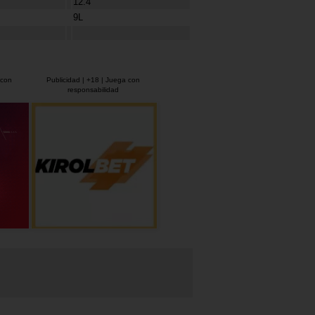
12.4
9L
 con
Publicidad | +18 | Juega con
responsabilidad