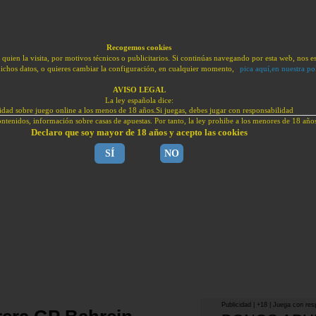
Recogemos cookies
s los bonos de deportes
uien la visita, por motivos técnicos o publicitarios. Si continúas navegando por esta web, nos e
dichos datos, o quieres cambiar la configuración, en cualquier momento,
pica aquí,en nuestra pol
AVISO LEGAL
La ley española dice:
idad sobre juego online a los menos de 18 años.
Si juegas, debes jugar con responsabilidad
F1
ontenidos, información sobre casas de apuestas. Por tanto, la ley prohibe a los menores de 18 año
CONCURSOS Y
MOTOGP
BONOS
Declaro que soy mayor de 18 años y acepto las cookies
PORRAS
SUPERBIKE
julio 2026
SÍ
NO
an vuelto a España.
Publicidad | +18 | Juega con res