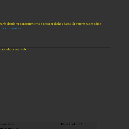
starás dando tu consentimiento a recoger dichos datos. Si quieres saber cómo
ítica de cookies.
s acceder a esta web.
BLOGS DE
APUESTAS
Publicidad | +18
ponsabilidad